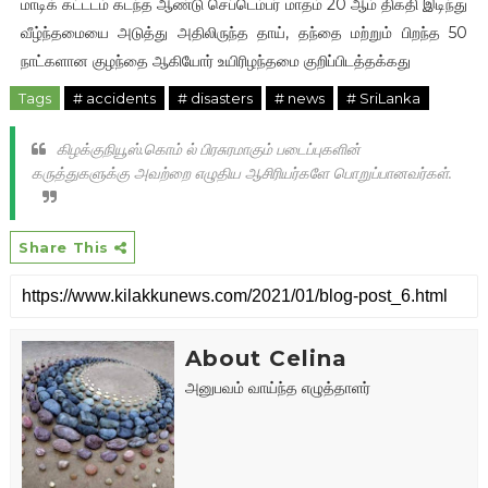
மாடிக் கட்டடம் கடந்த ஆண்டு செப்டெம்பர் மாதம் 20 ஆம் திகதி இடிந்து
வீழ்ந்தமையை அடுத்து அதிலிருந்த தாய், தந்தை மற்றும் பிறந்த 50
நாட்களான குழந்தை ஆகியோர் உயிரிழந்தமை குறிப்பிடத்தக்கது
Tags
# accidents
# disasters
# news
# SriLanka
கிழக்குநியூஸ்.கொம் ல் பிரசுரமாகும் படைப்புகளின்
கருத்துகளுக்கு அவற்றை எழுதிய ஆசிரியர்களே பொறுப்பானவர்கள்.
Share This
About Celina
அனுபவம் வாய்ந்த எழுத்தாளர்