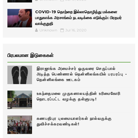
COVID-19 தொற்றை இல்லாதொழித்து மக்களை
பாதுகாக்க அரசாங்கம் நடவடிக்கை எடுக்கும்: பிரதமர்
வாக்குறுதி
Unknown
Jul 16, 2020
பிரபலமான இடுகைகள்
இராஜாங்க அமைச்சர் ஒருவரை செருப்பால்
அடித்த பெண்ணால் தென்னிலங்கயில் பரபரப்பு -
தென்னிலங்கை ஊடகம்
உகந்தைமலை முருகனாலயத்தின் உரிமைகோரி
தொடரப்பட்ட வழக்கு தள்ளுபடி!
கணபதிபுர புலமையாளர்கள் நால்வருக்கு
துவிச்சக்கரவண்டிகள்!