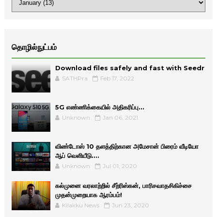
தொழில்நுட்பம்
Download files safely and fast with Seedr
SATHPra
Feb 17, 2022
5G எண்ணிக்கையில் அதிகரிப்பு...
Unknown
Jan 06, 2021
விண்டோஸ் 10 தளத்திற்கான அமேசான் பிரைம் வீடியோ
ஆப் வெளியீடு....
Unknown
Jul 01, 2020
கல்முனை வரலாற்றில் சீற்ரிஸ்கன், பாரிசவாதசிகிச்சை
முதன்முறையாக ஆரம்பம்!
Kilakku News
Jun 23, 2020