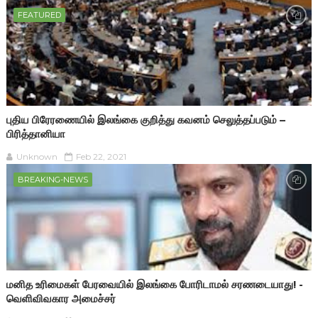
FEATURED
புதிய பிரேரணையில் இலங்கை குறித்து கவனம் செலுத்தப்படும் –
பிரித்தானியா
Unknown
Feb 22, 2021
BREAKING-NEWS
மனித உரிமைகள் பேரவையில் இலங்கை போரிடாமல் சரணடையாது! -
வெளிவிவகார அமைச்சர்