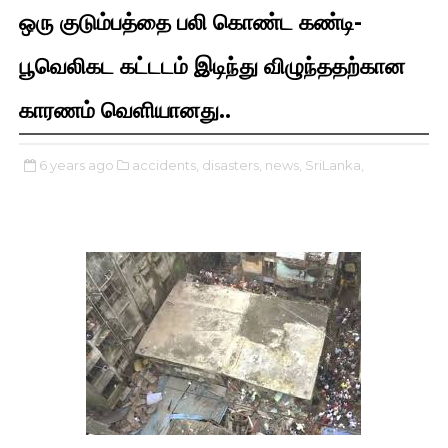
ஒரு குடும்பத்தை பலி கொண்ட கண்டி-
பூவெலிகட கட்டடம் இடிந்து விழுந்ததற்கான
காரணம் வெளியானது..
6 years ago
accidents,
disasters,
news,
SriLanka,