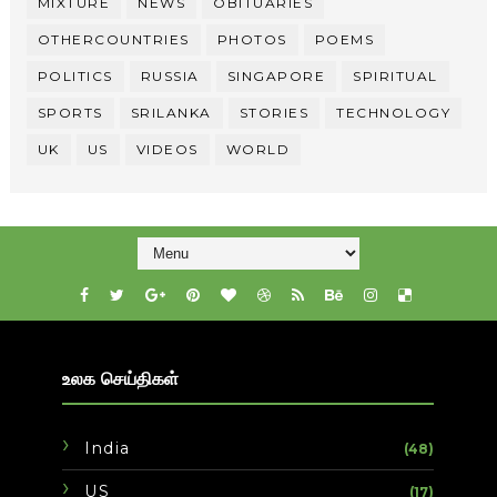
MIXTURE
NEWS
OBITUARIES
OTHERCOUNTRIES
PHOTOS
POEMS
POLITICS
RUSSIA
SINGAPORE
SPIRITUAL
SPORTS
SRILANKA
STORIES
TECHNOLOGY
UK
US
VIDEOS
WORLD
உலக செய்திகள்
India
(48)
US
(17)