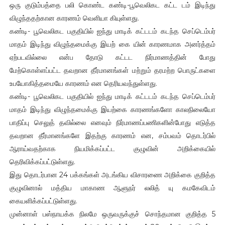
ஒரு குடும்பத்தை பலி கொண்ட கண்டி-பூவெலிகட கட்ட டம் இடிந்து
விழுந்ததற்கான காரணம் வெளியா கியுள்ளது.
கண்டி- பூவெலிகட பகுதியில் ஐந்து மாடிக் கட்டடம் கடந்த செப்டெம்பர்
மாதம் இடிந்து விழுந்தமைக்கு இயற் கை யின் காரணமாக அனர்த்தம்
ஏற்படவில்லை என்ப தோடு கட்டட நிர்மாணத்தின் போது
மேற்கொள்ளப்பட்ட தவறான தீர்மானங்கள் மற்றும் தரமற்ற பொருட்களை
உபயோகித்தமையே காரணம் என தெரியவந்துள்ளது.
கண்டி- பூவெலிகட பகுதியில் ஐந்து மாடிக் கட்டடம் கடந்த செப்டெம்பர்
மாதம் இடிந்து விழுந்தமைக்கு இயற்கை காரணங்களோ காலநிலையோ
பாதிப்பு செலுத் தவில்லை எனவும் நிர்மாணப்பணிகளின்போது எடுத்த
தவறான தீர்மானங்களே இதற்கு காரணம் என, சம்பவம் தொடர்பில்
ஆராய்வதற்காக நியமிக்கப்பட்ட குழுவின் அறிக்கையில்
தெரிவிக்கப்பட்டுள்ளது.
இது தொடர்பான 24 பக்கங்கள் அடங்கிய விசாரணை அறிக்கை குறித்த
குழுவினால் மத்திய மாகாண ஆளுநர் லலித் யு கமகேவிடம்
கையளிக்கப்பட்டுள்ளது.
முன்னாள் பஸ்நாயக்க நிலமே ஒருவருக்குச் சொந்தமான குறித்த 5