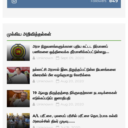
849
Followers
முக்கிய அறிவித்தல்கள்
அரச நிறுவனங்களுக்கான புதிய கட்டட நிர்மாணப்
பணிகளை ஒத்திவைக்க தீர்மானிக்கப்பட்டுள்ளது...
Unknown
Sept 09, 2020
நல்லாட்சி அரசால் இடைநிறுத்தப்பட்டுள்ள நியனங்களை
விரைவில் மீள வழங்குமாறு கோரிக்கை
Unknown
Aug 20, 2020
19 ஆவது திருத்தத்தை நீக்குவதற்கான நடவடிக்கைகள்
எடுக்கப்படும்: ஜனாதிபதி
Unknown
Aug 20, 2020
A/L பரீட்சை, புலமைப் பரிசில் பரீட்சை தொடர்பாக கல்வி
அமைச்சின் திடீர் முடிவு......
Unknown
Jul 19, 2020