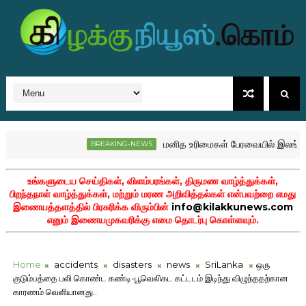
மனித உரிமைகள் பேரவையில் இலங்கை போர
BREAKING-NEWS
உங்களுடைய செய்திகள், விளம்பரங்கள், திருமண வாழ்த்துக்கள்,
பிறந்தநாள் வாழ்த்துக்கள், மற்றும் மரண அறிவித்தல்கள் என்பவற்றை எமது
இணையத்தளத்தில் பிரசுரிக்க விரும்பின்
info@kilakkunews.com
எனும் இணையமுகவரிக்கு எமை தொடர்பு கொள்ளவும்.
Home
accidents
disasters
news
SriLanka
ஒரு
குடும்பத்தை பலி கொண்ட கண்டி-பூவெலிகட கட்டடம் இடிந்து விழுந்ததற்கான
காரணம் வெளியானது..