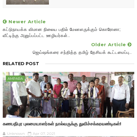
Newer Article
கட்டுநாயக்க விமான நிலைய பதில் மேலாளருக்கும் கொரோனா;
வீட்டிற்கு அனுப்பப்பட்ட ஊழியர்கள்..
Older Article
ஜெய்ஷங்கரை சந்தித்த தமிழ் தேசியக் கூட்டமைப்பு..
RELATED POST
AMPARA
கணபதிபுர புலமையாளர்கள் நால்வருக்கு துவிச்சக்கரவண்டிகள்!
Unknown
Apr 07, 2021