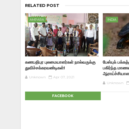
RELATED POST
AMPARA
INDIA
கணபதிபுர புலமையாளர்கள் நால்வருக்கு
பேஸ்புக் பக்க
துவிச்சக்கரவண்டிகள்!
பகிர்ந்த மாணவ
ஆராய்ச்சியாளர
Unknown
Apr 07, 2021
Unknown
FACEBOOK