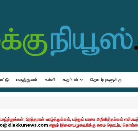
ட்டு
மருத்துவம்
கல்வி
கதம்பம்
தொடர்புகளுக்கு
ழ்த்துக்கள், பிறந்தநாள் வாழ்த்துக்கள், மற்றும் மரண அறிவித்தல்கள் என்பவற
fo@kilakkunews.com
எனும் இணையமுகவரிக்கு எமை தொடர்பு கொள்ளவ