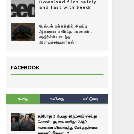
Download files safely
and fast with Seedr
பேஸ்புக் பக்கத்தில் சிவப்பு
ஆமையை பகிர்ந்த மாணவர்..
அதிர்ச்சியடைந்த
ஆராய்ச்சியாளர்கள்!
FACEBOOK
கதை
கவிதை
கட்டுரை
தற்போது 3 ஆவது திருமணம் செய்து
கொண்ட நடிகை வனிதா 2ஆம்
கணவரை விவாகரத்து செய்ததற்கான
காரணம் இதுவா…?