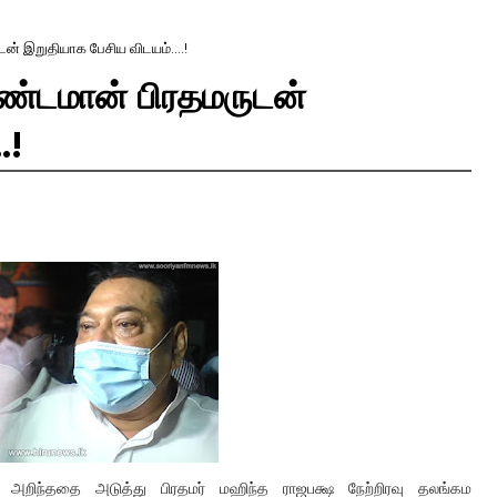
 இறுதியாக பேசிய விடயம்....!
்டமான் பிரதமருடன்
.!
ிந்ததை அடுத்து பிரதமர் மஹிந்த ராஜபக்ஷ நேற்றிரவு தலங்கம 