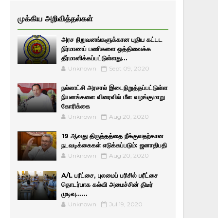
முக்கிய அறிவித்தல்கள்
அரச நிறுவனங்களுக்கான புதிய கட்டட
நிர்மாணப் பணிகளை ஒத்திவைக்க
தீர்மானிக்கப்பட்டுள்ளது...
Unknown
Sept 09, 2020
நல்லாட்சி அரசால் இடைநிறுத்தப்பட்டுள்ள
நியனங்களை விரைவில் மீள வழங்குமாறு
கோரிக்கை
Unknown
Aug 20, 2020
19 ஆவது திருத்தத்தை நீக்குவதற்கான
நடவடிக்கைகள் எடுக்கப்படும்: ஜனாதிபதி
Unknown
Aug 20, 2020
A/L பரீட்சை, புலமைப் பரிசில் பரீட்சை
தொடர்பாக கல்வி அமைச்சின் திடீர்
முடிவு......
Unknown
Jul 19, 2020