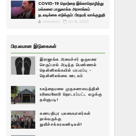
COVID-19 தொற்றை இல்லாதொழித்து
மக்களை பாதுகாக்க அரசாங்கம்
நடவடிக்கை எடுக்கும்: பிரதமர் வாக்குறுதி
Unknown
Jul 16, 2020
பிரபலமான இடுகைகள்
இராஜாங்க அமைச்சர் ஒருவரை
செருப்பால் அடித்த பெண்ணால்
தென்னிலங்கயில் பரபரப்பு -
தென்னிலங்கை ஊடகம்
உகந்தைமலை முருகனாலயத்தின்
உரிமைகோரி தொடரப்பட்ட வழக்கு
தள்ளுபடி!
கணபதிபுர புலமையாளர்கள்
நால்வருக்கு
துவிச்சக்கரவண்டிகள்!