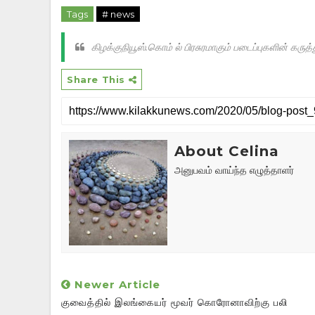
Tags
# news
கிழக்குநியூஸ்.கொம் ல் பிரசுரமாகும் படைப்புகளின் க
Share This
About Celina
அனுபவம் வாய்ந்த எழுத்தாளர்
Newer Article
குவைத்தில் இலங்கையர் மூவர் கொரோனாவிற்கு பலி