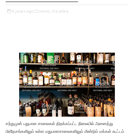
6 years ago
news,
SriLanka,
சற்றுமுன் பதுபான சாலைகள் திறக்கப்பட்ட நிலையில் அனைத்து
பிரதேசங்களிலும் உள்ள மதுபானசாலைகளிலும் மீண்டும் மக்கள் கூட்டம்