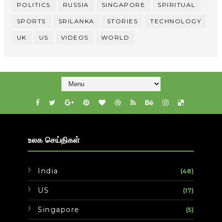
POLITICS
RUSSIA
SINGAPORE
SPIRITUAL
SPORTS
SRILANKA
STORIES
TECHNOLOGY
UK
US
VIDEOS
WORLD
உலக செய்திகள்
India
(48)
US
(17)
Singapore
(5)