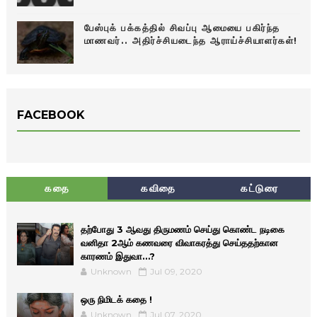
பேஸ்புக் பக்கத்தில் சிவப்பு ஆமையை பகிர்ந்த
மாணவர்.. அதிர்ச்சியடைந்த ஆராய்ச்சியாளர்கள்!
FACEBOOK
கதை
கவிதை
கட்டுரை
தற்போது 3 ஆவது திருமணம் செய்து கொண்ட நடிகை
வனிதா 2ஆம் கணவரை விவாகரத்து செய்ததற்கான
காரணம் இதுவா…?
Unknown
Jul 09, 2020
ஒரு நிமிடக் கதை !
Unknown
Jul 07, 2020