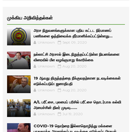
முக்கிய அறிவித்தல்கள்
அரச நிறுவனங்களுக்கான புதிய கட்டட நிர்மாணப்
பணிகளை ஒத்திவைக்க தீர்மானிக்கப்பட்டுள்ளது...
Unknown
Sept 09, 2020
நல்லாட்சி அரசால் இடைநிறுத்தப்பட்டுள்ள நியனங்களை
விரைவில் மீள வழங்குமாறு கோரிக்கை
Unknown
Aug 20, 2020
19 ஆவது திருத்தத்தை நீக்குவதற்கான நடவடிக்கைகள்
எடுக்கப்படும்: ஜனாதிபதி
Unknown
Aug 20, 2020
A/L பரீட்சை, புலமைப் பரிசில் பரீட்சை தொடர்பாக கல்வி
அமைச்சின் திடீர் முடிவு......
Unknown
Jul 19, 2020
COVID-19 தொற்றை இல்லாதொழித்து மக்களை
பாதுகாக்க அரசாங்கம் நடவடிக்கை எடுக்கும்: பிரதமர்