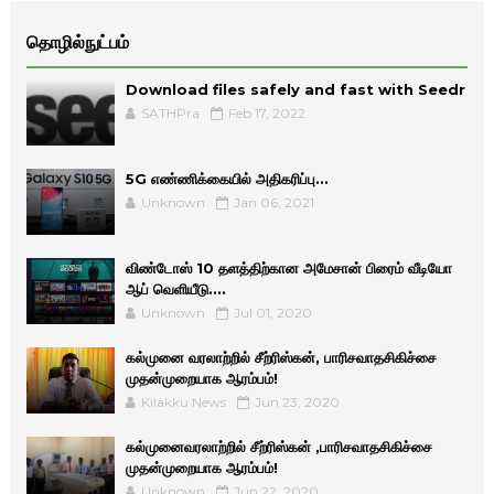
தொழில்நுட்பம்
Download files safely and fast with Seedr
SATHPra
Feb 17, 2022
5G எண்ணிக்கையில் அதிகரிப்பு...
Unknown
Jan 06, 2021
விண்டோஸ் 10 தளத்திற்கான அமேசான் பிரைம் வீடியோ
ஆப் வெளியீடு....
Unknown
Jul 01, 2020
கல்முனை வரலாற்றில் சீற்ரிஸ்கன், பாரிசவாதசிகிச்சை
முதன்முறையாக ஆரம்பம்!
Kilakku News
Jun 23, 2020
கல்முனைவரலாற்றில் சீற்ரிஸ்கன் ,பாரிசவாதசிகிச்சை
முதன்முறையாக ஆரம்பம்!
Unknown
Jun 22, 2020