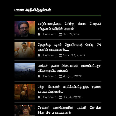
மரண அறிவித்தல்கள்
யாழ்ப்பாணத்தை சேர்ந்த பிரபல போதகர்
சற்குணம் சுவிஸில் மரணம்!
Unknown
Jan 17, 2021
தெலுங்கு நடிகர் ஜெயபிரகாஷ் ரெட்டி 74
வயதில் காலமானார்....
Unknown
Sept 08, 2020
மனிதத் தலை அடையாளம் காணப்பட்டது-
அம்பாறையில் சம்பவம்
Unknown
Aug 11, 2020
புற்று நோயால் பாதிக்கப்பட்டிருந்த நடிகை
காலமாகியுள்ளார்..
Unknown
Jul 14, 2020
நெல்சன் மண்டேலாவின் புதல்வி Zindzi
Mandela காலமானார்