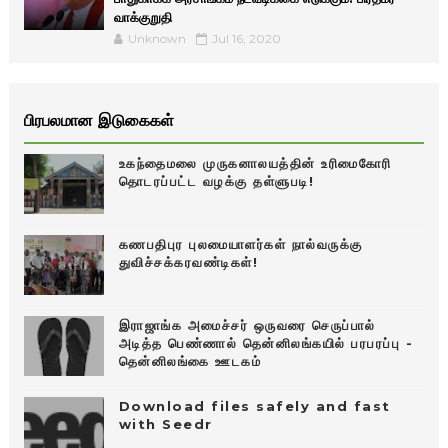
வாக்குறுதி
Unknown
Jul 16, 2020
பிரபலமான இடுகைகள்
உகந்தைமலை முருகனாலயத்தின் உரிமைகோரி
தொடரப்பட்ட வழக்கு தள்ளுபடி!
கணபதிபுர புலமையாளர்கள் நால்வருக்கு
துவிச்சக்கரவண்டிகள்!
இராஜாங்க அமைச்சர் ஒருவரை செருப்பால்
அடித்த பெண்ணால் தென்னிலங்கயில் பரபரப்பு -
தென்னிலங்கை ஊடகம்
Download files safely and fast
with Seedr