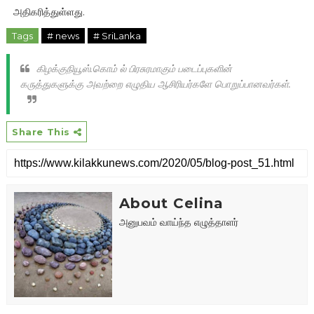
அதிகரித்துள்ளது.
Tags
# news
# SriLanka
கிழக்குநியூஸ்.கொம் ல் பிரசுரமாகும் படைப்புகளின்
கருத்துகளுக்கு அவற்றை எழுதிய ஆசிரியர்களே பொறுப்பானவர்கள்.
Share This
About Celina
அனுபவம் வாய்ந்த எழுத்தாளர்