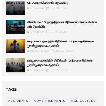
5G எண்ணிக்கையில் அதிகரிப்பு...
Unknown
Jan 06, 2021
விண்டோஸ் 10 தளத்திற்கான அமேசான் பிரைம் வீடியோ
ஆப் வெளியீடு....
Unknown
Jul 01, 2020
கல்முனை வரலாற்றில் சீற்ரிஸ்கன், பாரிசவாதசிகிச்சை
முதன்முறையாக ஆரம்பம்!
Kilakku News
Jun 23, 2020
கல்முனைவரலாற்றில் சீற்ரிஸ்கன் ,பாரிசவாதசிகிச்சை
முதன்முறையாக ஆரம்பம்!
Unknown
Jun 22, 2020
TAGS
ACCIDENTS
ADVERTISEMENTS
AGRICULTURE