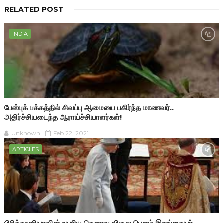
RELATED POST
INDIA
பேஸ்புக் பக்கத்தில் சிவப்பு ஆமையை பகிர்ந்த மாணவர்..
அதிர்ச்சியடைந்த ஆராய்ச்சியாளர்கள்!
Unknown
Feb 22, 2021
ARTICLES
பிரித்தானியாவின் உயரிய கௌரவ விருது பெறும் இலங்கையர்