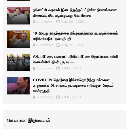
நல்லாட்சி அரசால் இடைநிறுத்தப்பட்டுள்ள நியனங்களை
விரைவில் மீள வழங்குமாறு கோரிக்கை
Unknown
Aug 20, 2020
19 ஆவது திருத்தத்தை நீக்குவதற்கான நடவடிக்கைகள்
எடுக்கப்படும்: ஜனாதிபதி
Unknown
Aug 20, 2020
A/L பரீட்சை, புலமைப் பரிசில் பரீட்சை தொடர்பாக கல்வி
அமைச்சின் திடீர் முடிவு......
Unknown
Jul 19, 2020
COVID-19 தொற்றை இல்லாதொழித்து மக்களை
பாதுகாக்க அரசாங்கம் நடவடிக்கை எடுக்கும்: பிரதமர்
வாக்குறுதி
Unknown
Jul 16, 2020
பிரபலமான இடுகைகள்