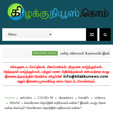
மனித உரிமைகள் பேரவையில் இலங்கை போர
BREAKING-NEWS
ுணம் சுவிஸில் மரணம்!
உங்களுடைய செய்திகள், விளம்பரங்கள், திருமண வாழ்த்துக்கள்,
பிறந்தநாள் வாழ்த்துக்கள், மற்றும் மரண அறிவித்தல்கள் என்பவற்றை எமது
இணையத்தளத்தில் பிரசுரிக்க விரும்பின்
info@kilakkunews.com
எனும் இணையமுகவரிக்கு எமை தொடர்பு கொள்ளவும்.
Home
articles
COVID-19
disasters
health
videos
World
கொரோனா தொற்றின் எதிர்காலம் என்ன? இரண்டாவது அலை
என்ன செய்யும்? கொரோனா தொற்றின் எதிர்காலம் என்ன?