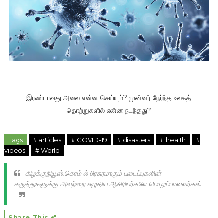
இரண்டாவது அலை என்ன செய்யும்? முன்னர் நேர்ந்த உலகத்
தொற்றுகளில் என்ன நடந்தது?
Tags
# articles
# COVID-19
# disasters
# health
#
videos
# World
கிழக்குநியூஸ்.கொம் ல் பிரசுரமாகும் படைப்புகளின்
கருத்துகளுக்கு அவற்றை எழுதிய ஆசிரியர்களே பொறுப்பானவர்கள்.
Share This