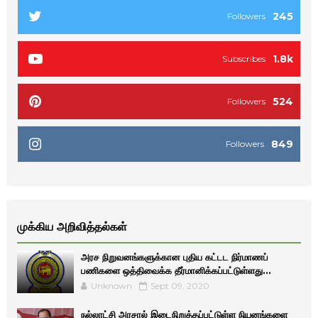
245
Followers
1.8k
Subscribes
524
Followers
849
Followers
முக்கிய அறிவித்தல்கள்
அரச நிறுவனங்களுக்கான புதிய கட்டட நிர்மாணப்
பணிகளை ஒத்திவைக்க தீர்மானிக்கப்பட்டுள்ளது...
Unknown
Sept 09, 2020
நல்லாட்சி அரசால் இடைநிறுத்தப்பட்டுள்ள நியனங்களை