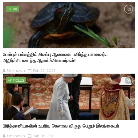
INDIA
பேஸ்புக் பக்கத்தில் சிவப்பு ஆமையை பகிர்ந்த மாணவர்..
அதிர்ச்சியடைந்த ஆராய்ச்சியாளர்கள்!
Unknown
Feb 22, 2021
ARTICLES
பிரித்தானியாவின் உயரிய கௌரவ விருது பெறும் இலங்கையர்
Unknown
Jan 06, 2021