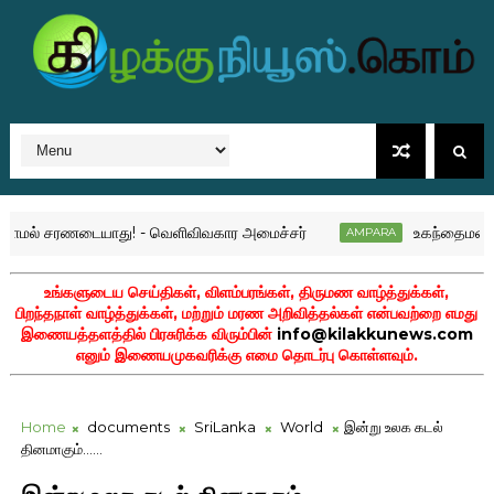
் சரணடையாது! - வெளிவிவகார அமைச்சர்
உகந்தைமலை முருக
AMPARA
உங்களுடைய செய்திகள், விளம்பரங்கள், திருமண வாழ்த்துக்கள்,
பிறந்தநாள் வாழ்த்துக்கள், மற்றும் மரண அறிவித்தல்கள் என்பவற்றை எமது
இணையத்தளத்தில் பிரசுரிக்க விரும்பின்
info@kilakkunews.com
எனும் இணையமுகவரிக்கு எமை தொடர்பு கொள்ளவும்.
Home
documents
SriLanka
World
இன்று உலக கடல்
தினமாகும்......