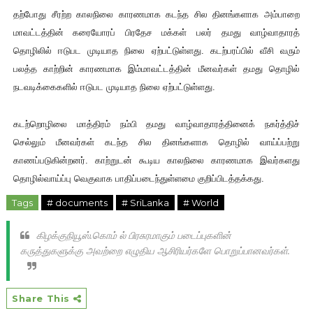
தற்போது சீரற்ற காலநிலை காரணமாக கடந்த சில தினங்களாக அம்பாறை
மாவட்டத்தின் கரையோரப் பிரதேச மக்கள் பலர் தமது வாழ்வாதாரத்
தொழிலில் ஈடுபட முடியாத நிலை ஏற்பட்டுள்ளது. கடற்பரப்பில் வீசி வரும்
பலத்த காற்றின் காரணமாக இம்மாவட்டத்தின் மீனவர்கள் தமது தொழில்
நடவடிக்கைகளில் ஈடுபட முடியாத நிலை ஏற்பட்டுள்ளது.
கடற்றொழிலை மாத்திரம் நம்பி தமது வாழ்வாதாரத்தினைக் நகர்த்திச்
செல்லும் மீனவர்கள் கடந்த சில தினங்களாக தொழில் வாய்ப்பற்று
காணப்படுகின்றனர். காற்றுடன் கூடிய காலநிலை காரணமாக இவர்களது
தொழில்வாய்ப்பு வெகுவாக பாதிப்படைந்துள்ளமை குறிப்பிடத்தக்கது.
Tags
# documents
# SriLanka
# World
கிழக்குநியூஸ்.கொம் ல் பிரசுரமாகும் படைப்புகளின்
கருத்துகளுக்கு அவற்றை எழுதிய ஆசிரியர்களே பொறுப்பானவர்கள்.
Share This