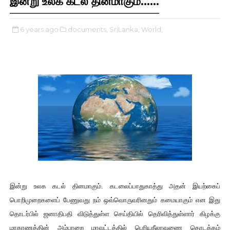
இன்று உலக கடல் தினமாகும்......
6 years ago
documents,
SriLanka,
World,
இன்று உலக கடல் தினமாகும். கடலைப்பாதுகாத்து அதன் இயற்கைப்
பொறிமுறைகளைப் பேணுவது நம் ஒவ்வொருவரினதும் கமையாகும் என இது
தொடர்பில் ஜனாதிபதி விடுத்துள்ள செய்தியில் தெரிவித்துள்ளார்
கிழக்கு
மாகாணத்தின் அம்பாறை மாவட்டத்தில் பெரியநீலாவணை தொடக்கம்