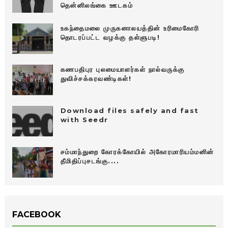
தென்னிலங்கை ஊடகம்
உகந்தைமலை முருகனாலயத்தின் உரிமைகோரி
தொடரப்பட்ட வழக்கு தள்ளுபடி!
கணபதிபுர புலமையாளர்கள் நால்வருக்கு
துவிச்சக்கரவண்டிகள்!
Download files safely and fast
with Seedr
சம்மாந்துறை கோரக்கோயில் அகோரமாரியம்மனின்
தீமிதிப்புசடங்கு....
FACEBOOK