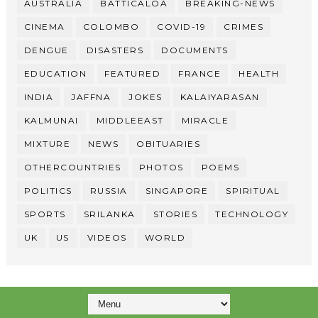
AUSTRALIA
BATTICALOA
BREAKING-NEWS
CINEMA
COLOMBO
COVID-19
CRIMES
DENGUE
DISASTERS
DOCUMENTS
EDUCATION
FEATURED
FRANCE
HEALTH
INDIA
JAFFNA
JOKES
KALAIYARASAN
KALMUNAI
MIDDLEEAST
MIRACLE
MIXTURE
NEWS
OBITUARIES
OTHERCOUNTRIES
PHOTOS
POEMS
POLITICS
RUSSIA
SINGAPORE
SPIRITUAL
SPORTS
SRILANKA
STORIES
TECHNOLOGY
UK
US
VIDEOS
WORLD