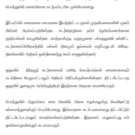
பொத்துவில் வரையிலான கடற்பரப்பு மிக முக்கியமானது
இப்பரப்பில் கரைவலை மாயவலை இயந்திரப் படகுகள் முதலியவைகளின் மூலம்
மீன்கள் பிடிக்கப்படுகின்றன. கடற்றொழிலை நம்பி ஆயிரக்கணக்கான
குடும்பங்கள் வாழுகின்றன. காத்தான்குடி மருதமுனை பச்சஒலுவில் உள்ளிட்ட
கடற்கரைப்பிரதேசத்தில் மக்கள் தினமும் ஓய்வைக் கழிப்பதுடன் விஷேட
தினங்களில் அதிகம் ஒன்றிணைந்து சுகம் காணுகின்றனர்
ஒலுவில் நிந்தவூர் கடற்கரைகள் மனித செயற்பாடுகள் காரணமாகவும்
கடல்நிலை வேறுபாட்டாலும் அதிகம் அரிப்புக்குள்ளாகின்றன. திட்டமிடப்படாத
ஒலுவில் துறைமுக அபிவிருத்தியும் இதற்கான பிரதான காரணியாகும்
பொத்துவில் அறுகம்பை உலக அளவில் அலை சறுக்கலுக்கு வெளிநாட்டு
உல்லாசத்துறைக்குப் பெயர்போனது. இவ்வாறான கடல் வளமானது திட்டமிட்டும்
திட்டமிடப்படாமலும் காவுகொள்ளப்படுகின்றன. இதனைப் பாதுகாப்பது எம்
ஒவ்வொருவரினதும் கடமையாகும்