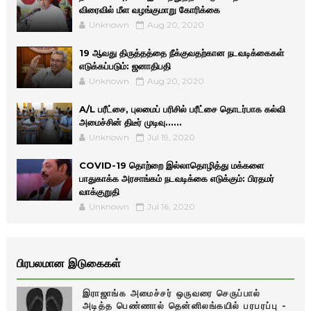
விரைவில் மீள வழங்குமாறு கோரிக்கை
Unknown
Aug 20, 2020
19 ஆவது திருத்தத்தை நீக்குவதற்கான நடவடிக்கைகள்
எடுக்கப்படும்: ஜனாதிபதி
Unknown
Aug 20, 2020
A/L பரீட்சை, புலமைப் பரிசில் பரீட்சை தொடர்பாக கல்வி
அமைச்சின் திடீர் முடிவு......
Unknown
Jul 19, 2020
COVID-19 தொற்றை இல்லாதொழித்து மக்களை
பாதுகாக்க அரசாங்கம் நடவடிக்கை எடுக்கும்: பிரதமர்
வாக்குறுதி
Unknown
Jul 16, 2020
பிரபலமான இடுகைகள்
இராஜாங்க அமைச்சர் ஒருவரை செருப்பால்
அடித்த பெண்ணால் தென்னிலங்கயில் பரபரப்பு -