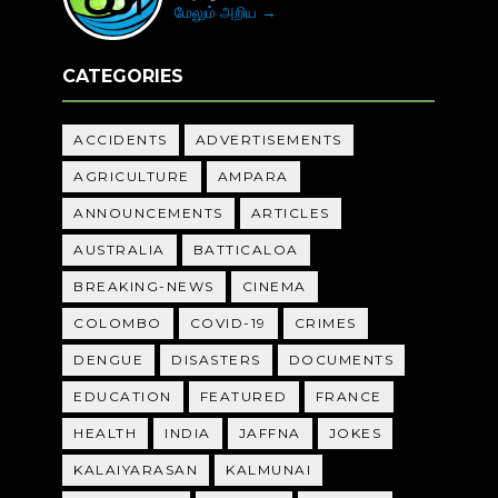
மேலும் அறிய →
CATEGORIES
ACCIDENTS
ADVERTISEMENTS
AGRICULTURE
AMPARA
ANNOUNCEMENTS
ARTICLES
AUSTRALIA
BATTICALOA
BREAKING-NEWS
CINEMA
COLOMBO
COVID-19
CRIMES
DENGUE
DISASTERS
DOCUMENTS
EDUCATION
FEATURED
FRANCE
HEALTH
INDIA
JAFFNA
JOKES
KALAIYARASAN
KALMUNAI