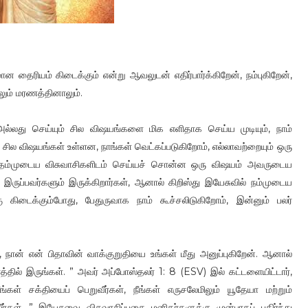
 தைரியம் கிடைக்கும் என்று ஆவலுடன் எதிர்பார்க்கிறேன், நம்புகிறேன்,
ாலும் மரணத்தினாலும்.
ம் அல்லது செய்யும் சில விஷயங்களை மிக எளிதாக செய்ய முடியும், நாம்
 சில விஷயங்கள் உள்ளன, நாங்கள் வெட்கப்படுகிறோம், எல்லாவற்றையும் ஒரு
ு தம்முடைய விசுவாசிகளிடம் செய்யச் சொன்ன ஒரு விஷயம் அவருடைய
ுப்பவர்களும் இருக்கிறார்கள், ஆனால் கிறிஸ்து இயேசுவில் நம்முடைய
ு கிடைக்கும்போது, ​​பேதுருவாக நாம் கூச்சலிடுகிறோம், இன்னும் பலர்
நான் என் பிதாவின் வாக்குறுதியை உங்கள் மீது அனுப்புகிறேன். ஆனால்
த்தில் இருங்கள். ” அவர் அப்போஸ்தலர் 1: 8 (ESV) இல் கட்டளையிட்டார்,
கள் சக்தியைப் பெறுவீர்கள், நீங்கள் எருசலேமிலும் யூதேயா மற்றும்
பீர்கள். ” இயேசுவை விசுவாசிப்பதை மனிதர்களுக்கு முன்பாகப் பகிர்ந்து