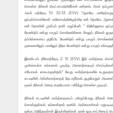
கொள்ள நீங்கள் வெட்கப்படுகிறீர்கள் என்றால், அவர் தம்
அவர் மத்தேயு 10: 32-33 (ESV): “ஆகவே, மனிதர்கள
ஒப்புக்கொள்வேன் பரலோகத்திலிருக்கிற என் பிதாவே, ஆனால
என் பிதாவின் முன்பும் நான் மறுப்பேன். ” கிறிஸ்துவை ஒப
வேண்டும் என்று யாரும் சொல்லவில்லை. மேலும், நீங்கள் ஒர
நம்பிக்கையை குறிப்பிட வேண்டும் என்று யாரும் சொல்லவில
மூலைகளிலும் பகலிலும் நிற்க வேண்டும் என்று யாரும் உங்களு
இரண்டாம் தீமோத்தேயு 2: 15 (ESV) இல் வார்த்தை சொல்வ
முன்வைக்க உங்களால் முடிந்த அனைத்தையும் செய்யுங்க
சரியாகக் கையாளுகிறார்." வேறு வார்த்தைகளில் கூறுவத
கடவுளின் அங்கீகாரத்தைத் தேடாதீர்கள், ஒருபோதும் அவரைப
மூலம் நீங்கள் அதை தைரியமாக பகிர்ந்து கொள்ள முடியும்.
நீங்கள் கடவுளின் வார்த்தையைப் பகிரும்போது, ​​நீங்கள் அ
கொள்ளுங்கள், ஏனென்றால் உலகில் அவிசுவாசிகள் மறுபடியும
நன்கு அறிந்தவர்கள் இருக்கிறார்கள். நான் ஒரு சாட்சியைப்