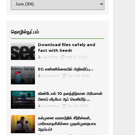
தொழில்நுட்பம்
Download files safely and
fast with Seedr
SATHPra
Feb 17, 2022
5G எண்ணிக்கையில் அதிகரிப்பு...
Unknown
Jan 06, 2021
விண்டோஸ் 10 தளத்திற்கான அமேசான்
பிரைம் வீடியோ ஆப் வெளியீடு....
Unknown
Jul 01, 2020
கல்முனை வரலாற்றில் சீற்ரிஸ்கன்,
பாரிசவாதசிகிச்சை முதன்முறையாக
ஆரம்பம்!