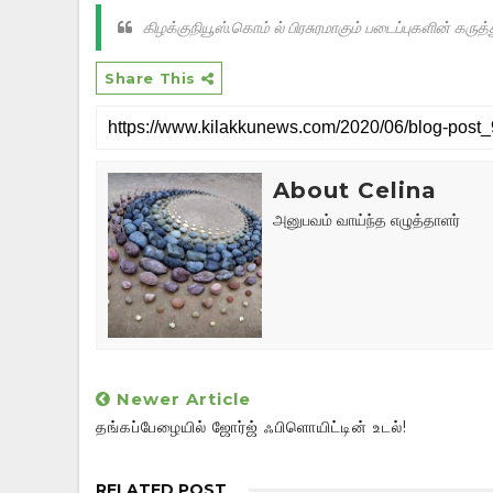
கிழக்குநியூஸ்.கொம் ல் பிரசுரமாகும் படைப்புகளின் க
Share This
About Celina
அனுபவம் வாய்ந்த எழுத்தாளர்
Newer Article
தங்கப்பேழையில் ஜோர்ஜ் ஃபிளொயிட்டின் உடல்!
RELATED POST