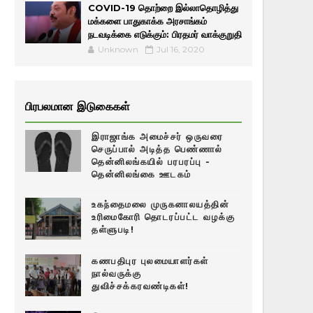
COVID-19 தொற்றை இல்லாதொழித்து
மக்களை பாதுகாக்க அரசாங்கம்
நடவடிக்கை எடுக்கும்: பிரதமர் வாக்குறுதி
Unknown
Jul 16, 2020
பிரபலமான இடுகைகள்
இராஜாங்க அமைச்சர் ஒருவரை
செருப்பால் அடித்த பெண்ணால்
தென்னிலங்கயில் பரபரப்பு -
தென்னிலங்கை ஊடகம்
உகந்தைமலை முருகனாலயத்தின்
உரிமைகோரி தொடரப்பட்ட வழக்கு
தள்ளுபடி!
கணபதிபுர புலமையாளர்கள்
நால்வருக்கு
துவிச்சக்கரவண்டிகள்!