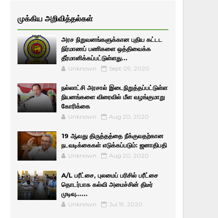
முக்கிய அறிவித்தல்கள்
அரச நிறுவனங்களுக்கான புதிய கட்டட
நிர்மாணப் பணிகளை ஒத்திவைக்க
தீர்மானிக்கப்பட்டுள்ளது...
Unknown
Sept 09, 2020
நல்லாட்சி அரசால் இடைநிறுத்தப்பட்டுள்ள
நியனங்களை விரைவில் மீள வழங்குமாறு
கோரிக்கை
Unknown
Aug 20, 2020
19 ஆவது திருத்தத்தை நீக்குவதற்கான
நடவடிக்கைகள் எடுக்கப்படும்: ஜனாதிபதி
Unknown
Aug 20, 2020
A/L பரீட்சை, புலமைப் பரிசில் பரீட்சை
தொடர்பாக கல்வி அமைச்சின் திடீர்
முடிவு......
Unknown
Jul 19, 2020