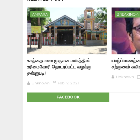
AMPARA
BREAKING-
உகந்தைமலை முருகனாலயத்தின்
யாழ்ப்பாணத்த
உரிமைகோரி தொடரப்பட்ட வழக்கு
சற்குணம் சுவி
தள்ளுபடி!
Unknown
Unknown
Feb 17, 2021
FACEBOOK