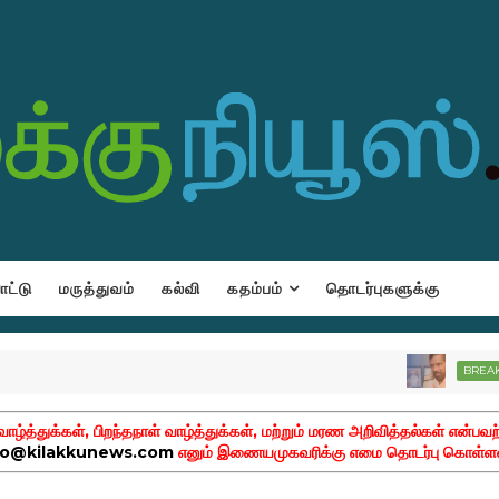
ட்டு
மருத்துவம்
கல்வி
கதம்பம்
தொடர்புகளுக்கு
BREAKING-NE
ழ்த்துக்கள், பிறந்தநாள் வாழ்த்துக்கள், மற்றும் மரண அறிவித்தல்கள் என்பவற
fo@kilakkunews.com
எனும் இணையமுகவரிக்கு எமை தொடர்பு கொள்ளவ