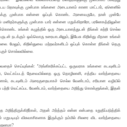
முடைய பிதாவுக்கு முன்பாக உங்களை அடையாளம் காண மாட்டார், ஏனெனில்
ுக்கு முன்பாக என்னை ஒப்புக் கொண்ட அனைவருமே, நான் முன்பே
் மனிதர்களுக்கு முன்பாக யார் என்னை மறுக்கிறாரோ, பரலோகத்திலுள்ள
்புக்கொண்ட உங்கள் கழுத்தில் ஒரு அடையாளத்துடன் நீங்கள் சுற்றி செல்ல
ுவருடன் நடக்கும் ஒவ்வொரு உரையாடலிலும், இயேசு கிறிஸ்து மீதான உங்கள்
்லை. மேலும், கிறிஸ்துவை மற்றவர்களிடம் ஒப்புக் கொள்ள நீங்கள் தெரு
க்குச் சொல்லவில்லை.
தைச் செய்யுங்கள்: "அங்கீகரிக்கப்பட்ட ஒருவராக உங்களை கடவுளிடம்
ள், வெட்கப்படத் தேவையில்லாத ஒரு தொழிலாளி, சத்திய வார்த்தையை
ானால், கடவுளிடம் அரைகுறையாகச் செல்ல வேண்டாம், சரியான வழியில்
் பற்றி வெட்கப்பட வேண்டாம், வார்த்தையை அறிந்து கொள்ளுங்கள், இதன்
தை அறிந்திருக்கிறீர்கள், அதன் அர்த்தம் என்ன என்பதை உறுதிப்படுத்திக்
் மறுபடியும் விசுவாசிகளாக இருக்கும் நம்மில் சிலரை விட வார்த்தையை
 பெறலாமா?