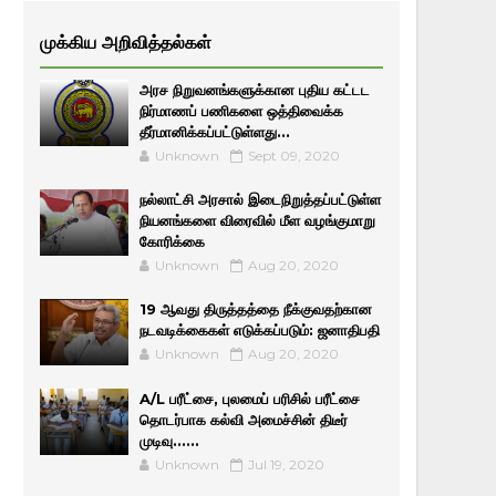
முக்கிய அறிவித்தல்கள்
அரச நிறுவனங்களுக்கான புதிய கட்டட
நிர்மாணப் பணிகளை ஒத்திவைக்க
தீர்மானிக்கப்பட்டுள்ளது...
Unknown
Sept 09, 2020
நல்லாட்சி அரசால் இடைநிறுத்தப்பட்டுள்ள
நியனங்களை விரைவில் மீள வழங்குமாறு
கோரிக்கை
Unknown
Aug 20, 2020
19 ஆவது திருத்தத்தை நீக்குவதற்கான
நடவடிக்கைகள் எடுக்கப்படும்: ஜனாதிபதி
Unknown
Aug 20, 2020
A/L பரீட்சை, புலமைப் பரிசில் பரீட்சை
தொடர்பாக கல்வி அமைச்சின் திடீர்
முடிவு......
Unknown
Jul 19, 2020