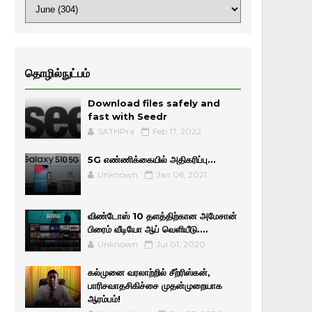
தொழில்நுட்பம்
Download files safely and
fast with Seedr
SATHPra
Feb 17, 2022
5G எண்ணிக்கையில் அதிகரிப்பு...
Unknown
Jan 06, 2021
விண்டோஸ் 10 தளத்திற்கான அமேசான்
பிரைம் வீடியோ ஆப் வெளியீடு....
Unknown
Jul 01, 2020
கல்முனை வரலாற்றில் சீற்ரிஸ்கன்,
பாரிசவாதசிகிச்சை முதன்முறையாக
ஆரம்பம்!