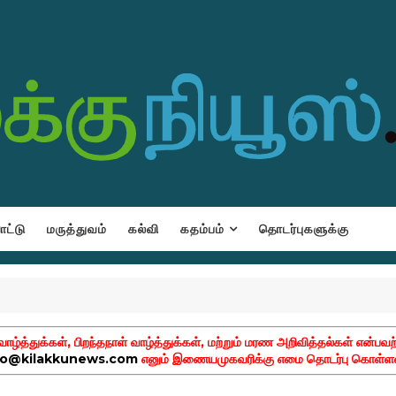
ட்டு
மருத்துவம்
கல்வி
கதம்பம்
தொடர்புகளுக்கு
ழ்த்துக்கள், பிறந்தநாள் வாழ்த்துக்கள், மற்றும் மரண அறிவித்தல்கள் என்பவற
fo@kilakkunews.com
எனும் இணையமுகவரிக்கு எமை தொடர்பு கொள்ளவ