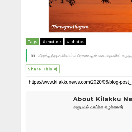
Tags
# mixture
# photos
கிழக்குநியூஸ்.கொம் ல் பிரசுரமாகும் படைப்புகளின் க
Share This
About Kilakku N
அனுபவம் வாய்ந்த எழுத்தாளர்