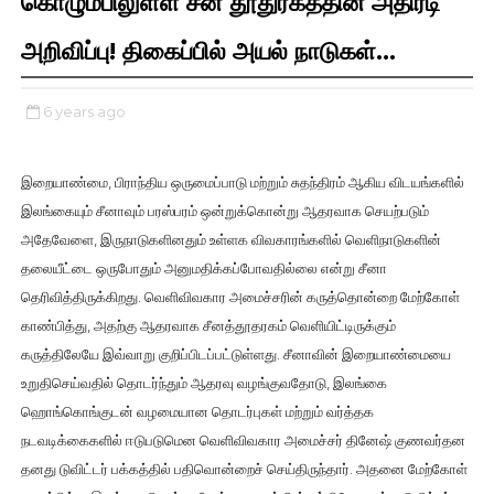
கொழும்பிலுள்ள சீன தூதுரகத்தின் அதிரடி
அறிவிப்பு! திகைப்பில் அயல் நாடுகள்...
6 years ago
இறையாண்மை, பிராந்திய ஒருமைப்பாடு மற்றும் சுதந்திரம் ஆகிய விடயங்களில்
இலங்கையும் சீனாவும் பரஸ்பரம் ஒன்றுக்கொன்று ஆதரவாக செயற்படும்
அதேவேளை, இருநாடுகளினதும் உள்ளக விவகாரங்களில் வெளிநாடுகளின்
தலையீட்டை ஒருபோதும் அனுமதிக்கப்போவதில்லை என்று சீனா
தெரிவித்திருக்கிறது. வெளிவிவகார அமைச்சரின் கருத்தொன்றை மேற்கோள்
காண்பித்து, அதற்கு ஆதரவாக சீனத்தூதரகம் வெளியிட்டிருக்கும்
கருத்திலேயே இவ்வாறு குறிப்பிடப்பட்டுள்ளது. சீனாவின் இறையாண்மையை
உறுதிசெய்வதில் தொடர்ந்தும் ஆதரவு வழங்குவதோடு, இலங்கை
ஹொங்கொங்குடன் வழமையான தொடர்புகள் மற்றும் வர்த்தக
நடவடிக்கைகளில் ஈடுபடுமென வெளிவிவகார அமைச்சர் தினேஷ் குணவர்தன
தனது டுவிட்டர் பக்கத்தில் பதிவொன்றைச் செய்திருந்தார். அதனை மேற்கோள்