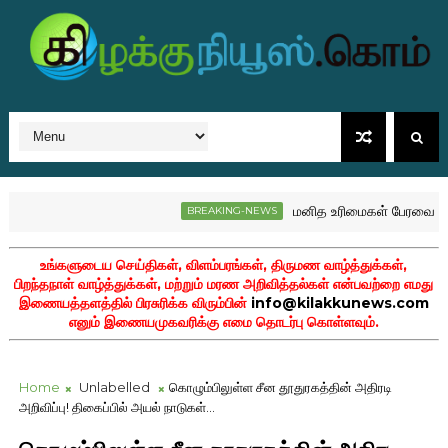
மனித உரிமைகள் பேரவையில் இ
BREAKING-NEWS
உங்களுடைய செய்திகள், விளம்பரங்கள், திருமண வாழ்த்துக்கள்,
பிறந்தநாள் வாழ்த்துக்கள், மற்றும் மரண அறிவித்தல்கள் என்பவற்றை எமது
இணையத்தளத்தில் பிரசுரிக்க விரும்பின்
info@kilakkunews.com
எனும் இணையமுகவரிக்கு எமை தொடர்பு கொள்ளவும்.
Home
Unlabelled
கொழும்பிலுள்ள சீன தூதுரகத்தின் அதிரடி
அறிவிப்பு! திகைப்பில் அயல் நாடுகள்...