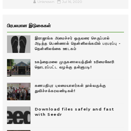
Unknown
Jul 16, 2020
பிரபலமான இடுகைகள்
இராஜாங்க அமைச்சர் ஒருவரை செருப்பால்
அடித்த பெண்ணால் தென்னிலங்கயில் பரபரப்பு -
தென்னிலங்கை ஊடகம்
உகந்தைமலை முருகனாலயத்தின் உரிமைகோரி
தொடரப்பட்ட வழக்கு தள்ளுபடி!
கணபதிபுர புலமையாளர்கள் நால்வருக்கு
துவிச்சக்கரவண்டிகள்!
Download files safely and fast
with Seedr