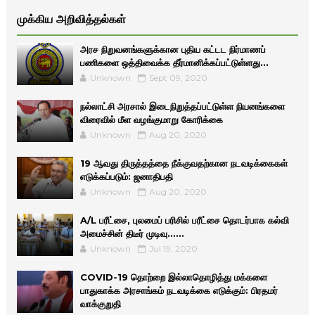
முக்கிய அறிவித்தல்கள்
அரச நிறுவனங்களுக்கான புதிய கட்டட நிர்மாணப்
பணிகளை ஒத்திவைக்க தீர்மானிக்கப்பட்டுள்ளது...
Unknown
Sept 09, 2020
நல்லாட்சி அரசால் இடைநிறுத்தப்பட்டுள்ள நியனங்களை
விரைவில் மீள வழங்குமாறு கோரிக்கை
Unknown
Aug 20, 2020
19 ஆவது திருத்தத்தை நீக்குவதற்கான நடவடிக்கைகள்
எடுக்கப்படும்: ஜனாதிபதி
Unknown
Aug 20, 2020
A/L பரீட்சை, புலமைப் பரிசில் பரீட்சை தொடர்பாக கல்வி
அமைச்சின் திடீர் முடிவு......
Unknown
Jul 19, 2020
COVID-19 தொற்றை இல்லாதொழித்து மக்களை
பாதுகாக்க அரசாங்கம் நடவடிக்கை எடுக்கும்: பிரதமர்
வாக்குறுதி