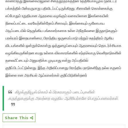
காண்பித்து இலங்கையிலுள்ள சீனத்தூதரகத்தின் உத்தியோகபூர்வ டுவிட்டர்
பக்கத்தில் பின்வருமாறு பதிவிடப்பட்டிருக்கிறது. சீனாவின் கொள்கைக்கு
எப்போதும் உறுதியான ஆதரவை வழங்கும் வகையிலான இலங்கையின்
நிலைப்பாட்டை வரவேற்கின்றோம்.சீனாவும், இலங்கையும் மூலோபாய
அடிப்படையில் நெருங்கிய பங்காளர்களாக உள்ள அதேவேளை இருநாடுகளும்
பரஸ்பரம் இறையாண்மை, பிராந்திய ஒருமைப்பாடு மற்றும் சுதந்திரம் ஆகிய
விடயங்களில் ஒன்றுக்கொன்று ஒத்துழைப்பையும் ஆதரவையும் தொடர்ச்சியாக
வழங்கிவருகின்றன.எமது உள்ளக விவகாரங்களில் எந்தவொரு வெளிநாடுகளின்
தலையீட்டையும் அனுமதிக்க முடியாது என்று அப்பதிவில்
குறிப்பிடப்பட்டுள்ளது. இந்த அறிவிப்பானது பிராந்திய நாடுகளிற்கு நல்ல சகுனம்
இல்லை என அரசியல் ஆய்வாளர்கள் குறிப்பிடுகின்றனர்
கிழக்குநியூஸ்.கொம் ல் பிரசுரமாகும் படைப்புகளின்
கருத்துகளுக்கு அவற்றை எழுதிய ஆசிரியர்களே பொறுப்பானவர்கள்.
Share This