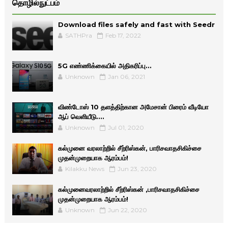
தொழில்நுட்பம்
Download files safely and fast with Seedr
SATHPra
Feb 17, 2022
5G எண்ணிக்கையில் அதிகரிப்பு...
Unknown
Jan 06, 2021
விண்டோஸ் 10 தளத்திற்கான அமேசான் பிரைம் வீடியோ
ஆப் வெளியீடு....
Unknown
Jul 01, 2020
கல்முனை வரலாற்றில் சீற்ரிஸ்கன், பாரிசவாதசிகிச்சை
முதன்முறையாக ஆரம்பம்!
Kilakku News
Jun 23, 2020
கல்முனைவரலாற்றில் சீற்ரிஸ்கன் ,பாரிசவாதசிகிச்சை
முதன்முறையாக ஆரம்பம்!
Unknown
Jun 22, 2020