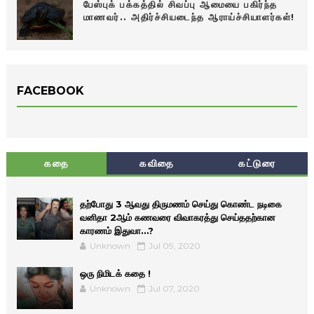
பேஸ்புக் பக்கத்தில் சிவப்பு ஆமையை பகிர்ந்த
மாணவர்.. அதிர்ச்சியடைந்த ஆராய்ச்சியாளர்கள்!
FACEBOOK
கதை
கவிதை
கட்டுரை
தற்போது 3 ஆவது திருமணம் செய்து கொண்ட நடிகை
வனிதா 2ஆம் கணவரை விவாகரத்து செய்ததற்கான
காரணம் இதுவா…?
Unknown
Jul 09, 2020
ஒரு நிமிடக் கதை !
Unknown
Jul 07, 2020