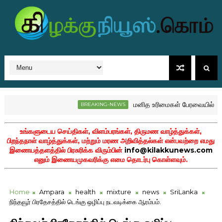
மனித உரிமைகள் பேரவையில் இலங்கை 
BREAKING-NEWS
ற்குணம் சுவிஸில் மரணம்!
உங்களுடைய செய்திகள், விளம்பரங்கள், திருமண வாழ்த்துக்கள்,
பிறந்தநாள் வாழ்த்துக்கள், மற்றும் மரண அறிவித்தல்கள் என்பவற்றை எமது
இணையத்தளத்தில் பிரசுரிக்க விரும்பின்
info@kilakkunews.com
எனும் இணையமுகவரிக்கு எமை தொடர்பு கொள்ளவும்.
Home
Ampara
health
mixture
news
SriLanka
நிந்தவூர் பிரதேசத்தில் டெங்கு ஒழிப்பு நடவடிக்கை ஆரம்பம்.