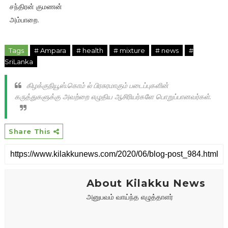
சந்திரன் குமணன்
அம்பாறை.
Tags
# Ampara
# health
# mixture
# news
#
SriLanka
கிழக்குநியூஸ்.கொம் ல் பிரசுரமாகும் படைப்புகளின்
கருத்துகளுக்கு அவற்றை எழுதிய ஆசிரியர்களே பொறுப்பானவர்கள்.
Share This
About Kilakku News
அனுபவம் வாய்ந்த எழுத்தாளர்