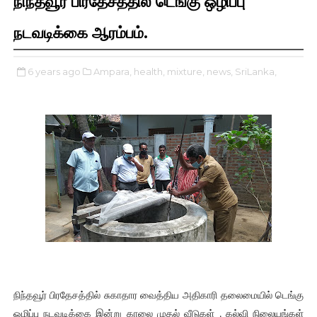
நிந்தவூர் பிரதேசத்தில் டெங்கு ஒழிப்பு
நடவடிக்கை ஆரம்பம்.
6 years ago
Ampara,
health,
mixture,
news,
SriLanka,
நிந்தவூர் பிரதேசத்தில் சுகாதார வைத்திய அதிகாரி தலைமையில் டெங்கு
ஒழிப்பு நடவடிக்கை இன்று காலை முதல் வீடுகள் , கல்வி நிலையங்கள்