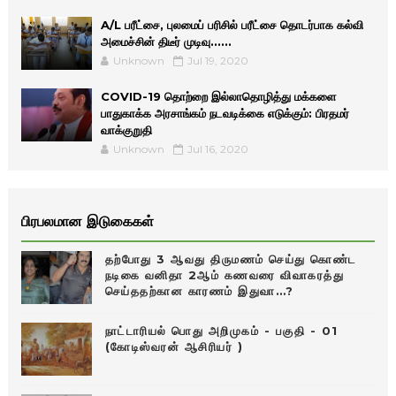
A/L பரீட்சை, புலமைப் பரிசில் பரீட்சை தொடர்பாக கல்வி
அமைச்சின் திடீர் முடிவு......
Unknown
Jul 19, 2020
COVID-19 தொற்றை இல்லாதொழித்து மக்களை
பாதுகாக்க அரசாங்கம் நடவடிக்கை எடுக்கும்: பிரதமர்
வாக்குறுதி
Unknown
Jul 16, 2020
பிரபலமான இடுகைகள்
தற்போது 3 ஆவது திருமணம் செய்து கொண்ட
நடிகை வனிதா 2ஆம் கணவரை விவாகரத்து
செய்ததற்கான காரணம் இதுவா…?
நாட்டாரியல் பொது அறிமுகம் - பகுதி - 01
(கோடிஸ்வரன் ஆசிரியர் )