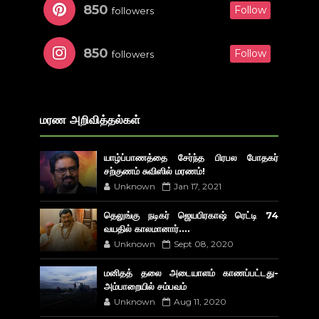
850
Follow
followers
850
Follow
followers
மரண அறிவித்தல்கள்
யாழ்ப்பாணத்தை சேர்ந்த பிரபல போதகர்
சற்குணம் சுவிஸில் மரணம்!
Unknown
Jan 17, 2021
தெலுங்கு நடிகர் ஜெயபிரகாஷ் ரெட்டி 74
வயதில் காலமானார்....
Unknown
Sept 08, 2020
மனிதத் தலை அடையாளம் காணப்பட்டது-
அம்பாறையில் சம்பவம்
Unknown
Aug 11, 2020