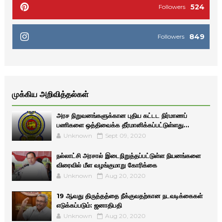
524
Followers
849
Followers
முக்கிய அறிவித்தல்கள்
அரச நிறுவனங்களுக்கான புதிய கட்டட நிர்மாணப்
பணிகளை ஒத்திவைக்க தீர்மானிக்கப்பட்டுள்ளது...
Unknown
Sept 09, 2020
நல்லாட்சி அரசால் இடைநிறுத்தப்பட்டுள்ள நியனங்களை
விரைவில் மீள வழங்குமாறு கோரிக்கை
Unknown
Aug 20, 2020
19 ஆவது திருத்தத்தை நீக்குவதற்கான நடவடிக்கைகள்
எடுக்கப்படும்: ஜனாதிபதி
Unknown
Aug 20, 2020