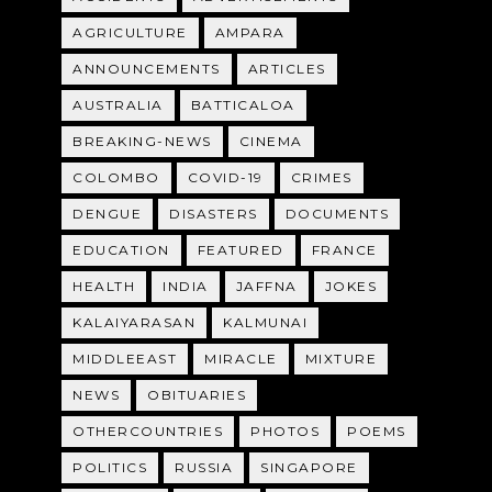
AGRICULTURE
AMPARA
ANNOUNCEMENTS
ARTICLES
AUSTRALIA
BATTICALOA
BREAKING-NEWS
CINEMA
COLOMBO
COVID-19
CRIMES
DENGUE
DISASTERS
DOCUMENTS
EDUCATION
FEATURED
FRANCE
HEALTH
INDIA
JAFFNA
JOKES
KALAIYARASAN
KALMUNAI
MIDDLEEAST
MIRACLE
MIXTURE
NEWS
OBITUARIES
OTHERCOUNTRIES
PHOTOS
POEMS
POLITICS
RUSSIA
SINGAPORE