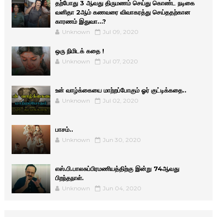
தற்போது 3 ஆவது திருமணம் செய்து கொண்ட நடிகை
வனிதா 2ஆம் கணவரை விவாகரத்து செய்ததற்கான
காரணம் இதுவா…?
Unknown
Jul 09, 2020
ஒரு நிமிடக் கதை !
Unknown
Jul 07, 2020
உன் வாழ்க்கையை மாற்றப்போகும் ஓர் குட்டிக்கதை..
Unknown
Jul 02, 2020
பாசம்..
Unknown
Jun 30, 2020
எஸ்.பி.பாலசுப்பிரமணியத்திற்கு இன்று 74ஆவது
பிறந்தநாள்.
Unknown
Jun 04, 2020