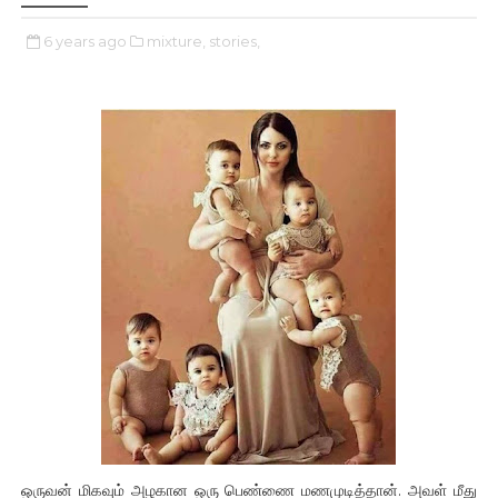
6 years ago
mixture,
stories,
ஒருவன் மிகவும் அழகான ஒரு பெண்ணை மணமுடித்தான். அவள் மீது