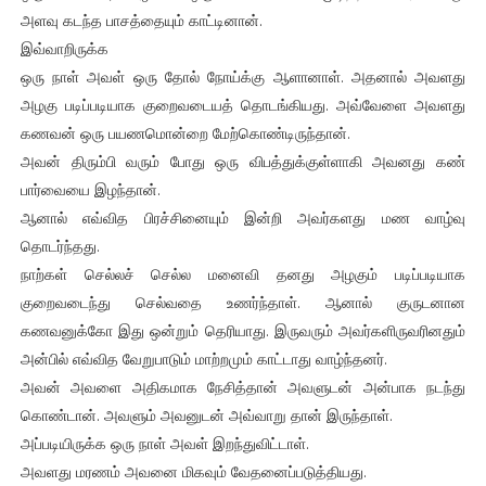
அளவு கடந்த பாசத்தையும் காட்டினான்.
இவ்வாறிருக்க
ஒரு நாள் அவள் ஒரு தோல் நோய்க்கு ஆளானாள். அதனால் அவளது
அழகு படிப்படியாக குறைவடையத் தொடங்கியது. அவ்வேளை அவளது
கணவன் ஒரு பயணமொன்றை மேற்கொண்டிருந்தான்.
அவன் திரும்பி வரும் போது ஒரு விபத்துக்குள்ளாகி அவனது கண்
பார்வையை இழந்தான்.
ஆனால் எவ்வித பிரச்சினையும் இன்றி அவர்களது மண வாழ்வு
தொடர்ந்தது.
நாற்கள் செல்லச் செல்ல மனைவி தனது அழகும் படிப்படியாக
குறைவடைந்து செல்வதை உணர்ந்தாள். ஆனால் குருடனான
கணவனுக்கோ இது ஒன்றும் தெரியாது. இருவரும் அவர்களிருவரினதும்
அன்பில் எவ்வித வேறுபாடும் மாற்றமும் காட்டாது வாழ்ந்தனர்.
அவன் அவளை அதிகமாக நேசித்தான் அவளுடன் அன்பாக நடந்து
கொண்டான். அவளும் அவனுடன் அவ்வாறு தான் இருந்தாள்.
அப்படியிருக்க ஒரு நாள் அவள் இறந்துவிட்டாள்.
அவளது மரணம் அவனை மிகவும் வேதனைப்படுத்தியது.