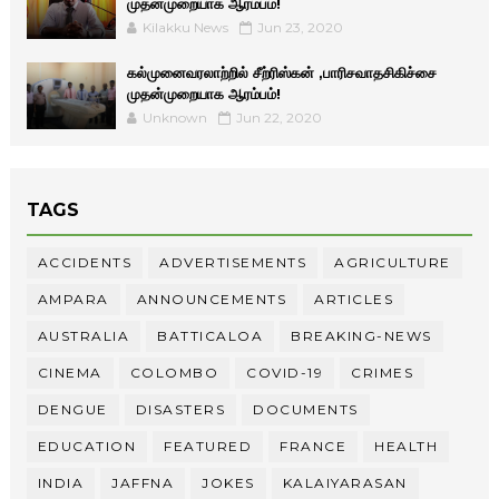
முதன்முறையாக ஆரம்பம்!
Kilakku News
Jun 23, 2020
கல்முனைவரலாற்றில் சீற்ரிஸ்கன் ,பாரிசவாதசிகிச்சை
முதன்முறையாக ஆரம்பம்!
Unknown
Jun 22, 2020
TAGS
ACCIDENTS
ADVERTISEMENTS
AGRICULTURE
AMPARA
ANNOUNCEMENTS
ARTICLES
AUSTRALIA
BATTICALOA
BREAKING-NEWS
CINEMA
COLOMBO
COVID-19
CRIMES
DENGUE
DISASTERS
DOCUMENTS
EDUCATION
FEATURED
FRANCE
HEALTH
INDIA
JAFFNA
JOKES
KALAIYARASAN