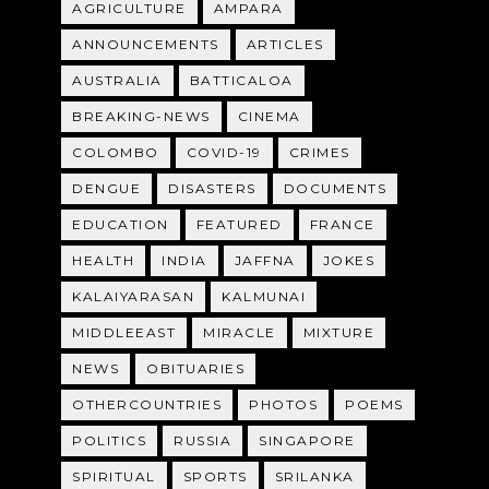
AGRICULTURE
AMPARA
ANNOUNCEMENTS
ARTICLES
AUSTRALIA
BATTICALOA
BREAKING-NEWS
CINEMA
COLOMBO
COVID-19
CRIMES
DENGUE
DISASTERS
DOCUMENTS
EDUCATION
FEATURED
FRANCE
HEALTH
INDIA
JAFFNA
JOKES
KALAIYARASAN
KALMUNAI
MIDDLEEAST
MIRACLE
MIXTURE
NEWS
OBITUARIES
OTHERCOUNTRIES
PHOTOS
POEMS
POLITICS
RUSSIA
SINGAPORE
SPIRITUAL
SPORTS
SRILANKA