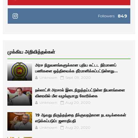
849
Followers
முக்கிய அறிவித்தல்கள்
அரச நிறுவனங்களுக்கான புதிய கட்டட நிர்மாணப்
பணிகளை ஒத்திவைக்க தீர்மானிக்கப்பட்டுள்ளது...
Unknown
Sept 09, 2020
நல்லாட்சி அரசால் இடைநிறுத்தப்பட்டுள்ள நியனங்களை
விரைவில் மீள வழங்குமாறு கோரிக்கை
Unknown
Aug 20, 2020
19 ஆவது திருத்தத்தை நீக்குவதற்கான நடவடிக்கைகள்
எடுக்கப்படும்: ஜனாதிபதி
Unknown
Aug 20, 2020