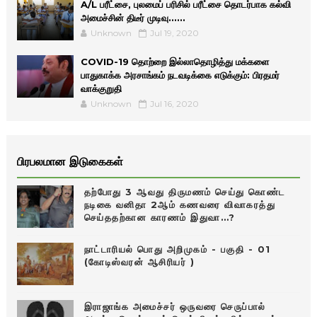
A/L பரீட்சை, புலமைப் பரிசில் பரீட்சை தொடர்பாக கல்வி
அமைச்சின் திடீர் முடிவு......
Unknown
Jul 19, 2020
COVID-19 தொற்றை இல்லாதொழித்து மக்களை
பாதுகாக்க அரசாங்கம் நடவடிக்கை எடுக்கும்: பிரதமர்
வாக்குறுதி
Unknown
Jul 16, 2020
பிரபலமான இடுகைகள்
தற்போது 3 ஆவது திருமணம் செய்து கொண்ட
நடிகை வனிதா 2ஆம் கணவரை விவாகரத்து
செய்ததற்கான காரணம் இதுவா…?
நாட்டாரியல் பொது அறிமுகம் - பகுதி - 01
(கோடிஸ்வரன் ஆசிரியர் )
இராஜாங்க அமைச்சர் ஒருவரை செருப்பால்