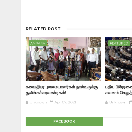
RELATED POST
AMPARA
FEATURED
கணபதிபுர புலமையாளர்கள் நால்வருக்கு
புதிய பிரேரண
துவிச்சக்கரவண்டிகள்!
கவனம் செலுத்த
Unknown
Apr 07, 2021
Unknown
FACEBOOK