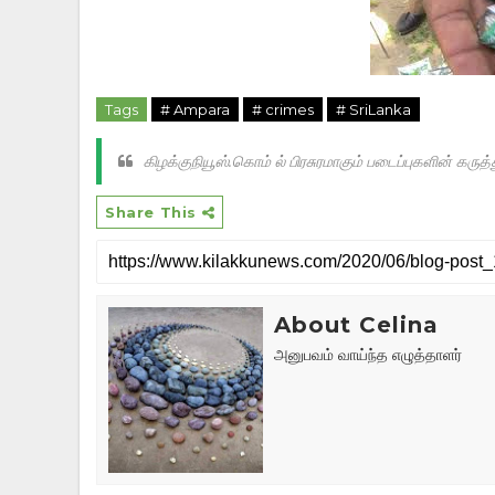
Tags
# Ampara
# crimes
# SriLanka
கிழக்குநியூஸ்.கொம் ல் பிரசுரமாகும் படைப்புகளின் க
Share This
About Celina
அனுபவம் வாய்ந்த எழுத்தாளர்