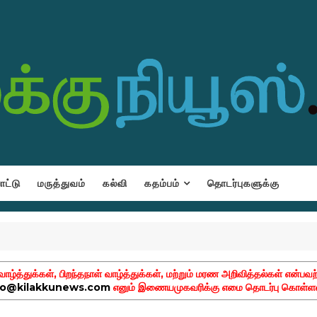
ட்டு
மருத்துவம்
கல்வி
கதம்பம்
தொடர்புகளுக்கு
ழ்த்துக்கள், பிறந்தநாள் வாழ்த்துக்கள், மற்றும் மரண அறிவித்தல்கள் என்பவற
fo@kilakkunews.com
எனும் இணையமுகவரிக்கு எமை தொடர்பு கொள்ளவ