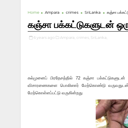
Home
Ampara
crimes
SriLanka
கஞ்சா பக்கட்
கஞ்சா பக்கட்டுகளுடன் ஒர
6 years ago
Ampara,
crimes,
SriLanka,
கல்முனைப் பிரதேசத்தில் 72 கஞ்சா 
பக்கட்டுகளுடன்
விசாரணைகளை பொலிஸார் மேற்கொண்டு வருவதுடன்  சந
மேற்கொள்ளப்பட்டு வருகின்றது