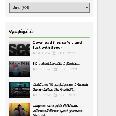
தொழில்நுட்பம்
Download files safely and
fast with Seedr
SATHPra
Feb 17, 2022
5G எண்ணிக்கையில் அதிகரிப்பு...
Unknown
Jan 06, 2021
விண்டோஸ் 10 தளத்திற்கான அமேசான்
பிரைம் வீடியோ ஆப் வெளியீடு....
Unknown
Jul 01, 2020
கல்முனை வரலாற்றில் சீற்ரிஸ்கன்,
பாரிசவாதசிகிச்சை முதன்முறையாக
ஆரம்பம்!