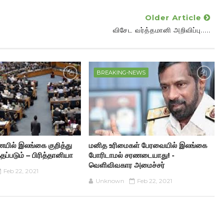
Older Article
விசேட வர்த்தமானி அறிவிப்பு.....
BREAKING-NEWS
ையில் இலங்கை குறித்து
மனித உரிமைகள் பேரவையில் இலங்கை
ப்படும் – பிரித்தானியா
போரிடாமல் சரணடையாது! -
வெளிவிவகார அமைச்சர்
Feb 22, 2021
Unknown
Feb 22, 2021