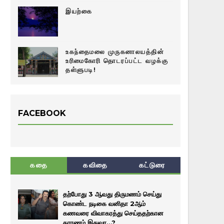
இயற்கை
உகந்தைமலை முருகனாலயத்தின்
உரிமைகோரி தொடரப்பட்ட வழக்கு
தள்ளுபடி!
FACEBOOK
கதை
கவிதை
கட்டுரை
தற்போது 3 ஆவது திருமணம் செய்து
கொண்ட நடிகை வனிதா 2ஆம்
கணவரை விவாகரத்து செய்ததற்கான
காரணம் இதுவா…?