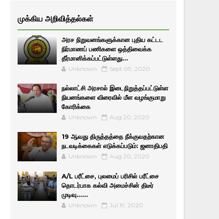
முக்கிய அறிவித்தல்கள்
அரச நிறுவனங்களுக்கான புதிய கட்டட
நிர்மாணப் பணிகளை ஒத்திவைக்க
தீர்மானிக்கப்பட்டுள்ளது...
Unknown
Sept 09, 2020
நல்லாட்சி அரசால் இடைநிறுத்தப்பட்டுள்ள
நியனங்களை விரைவில் மீள வழங்குமாறு
கோரிக்கை
Unknown
Aug 20, 2020
19 ஆவது திருத்தத்தை நீக்குவதற்கான
நடவடிக்கைகள் எடுக்கப்படும்: ஜனாதிபதி
Unknown
Aug 20, 2020
A/L பரீட்சை, புலமைப் பரிசில் பரீட்சை
தொடர்பாக கல்வி அமைச்சின் திடீர்
முடிவு......
Unknown
Jul 19, 2020