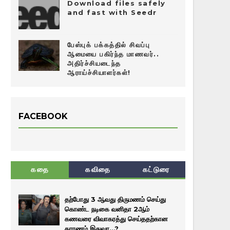
Download files safely
and fast with Seedr
பேஸ்புக் பக்கத்தில் சிவப்பு
ஆமையை பகிர்ந்த மாணவர்..
அதிர்ச்சியடைந்த
ஆராய்ச்சியாளர்கள்!
FACEBOOK
கதை
கவிதை
கட்டுரை
தற்போது 3 ஆவது திருமணம் செய்து
கொண்ட நடிகை வனிதா 2ஆம்
கணவரை விவாகரத்து செய்ததற்கான
காரணம் இதுவா…?