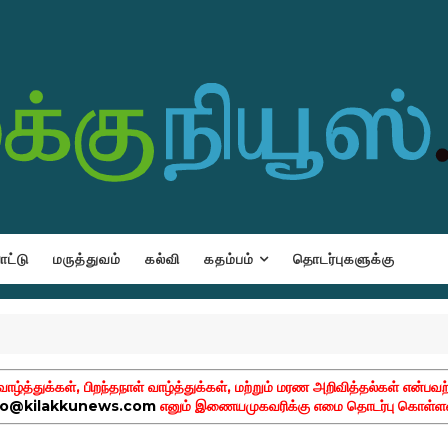
ட்டு
மருத்துவம்
கல்வி
கதம்பம்
தொடர்புகளுக்கு
ழ்த்துக்கள், பிறந்தநாள் வாழ்த்துக்கள், மற்றும் மரண அறிவித்தல்கள் என்பவற
fo@kilakkunews.com
எனும் இணையமுகவரிக்கு எமை தொடர்பு கொள்ளவ