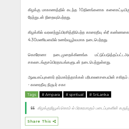
கிழக்கு மாகாணத்தில் கடந்த 10தினங்களாக களைகட்டியிருந
நேற்றுடன் நிறைவுபெற்றது.
கிழக்கில் வரலாற்றுப்பிரசித்திபெற்ற காரைதீவு ஸ்ரீ கண்ணக
4.30மணியளவில் உணர்வுபூர்வமாக நடைபெற்றது.
கொரோனா நடைமுறைக்கிணங்க மட்டுப்படுத்தப்பட்ட
சகலசடங்குசம்பிரதாயங்களுடன் நடைபெற்றுள்ளது.
ஆலயகப்புகனார் தர்மகர்த்தாக்கள் பரிபாலனசபையின் சகிதம் திர
- காரைதீவு நிருபர் சகா
Tags
# Ampara
# spiritual
# SriLanka
கிழக்குநியூஸ்.கொம் ல் பிரசுரமாகும் படைப்புகளின் க
Share This