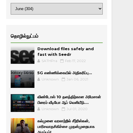
தொழில்நுட்பம்
Download files safely and
fast with Seedr
SATHPra
Feb 17, 2022
5G எண்ணிக்கையில் அதிகரிப்பு...
Unknown
Jan 06, 2021
விண்டோஸ் 10 தளத்திற்கான அமேசான்
பிரைம் வீடியோ ஆப் வெளியீடு....
Unknown
Jul 01, 2020
கல்முனை வரலாற்றில் சீற்ரிஸ்கன்,
பாரிசவாதசிகிச்சை முதன்முறையாக
ஆரம்பம்!