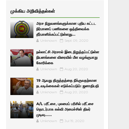
முக்கிய அறிவித்தல்கள்
அரச நிறுவனங்களுக்கான புதிய கட்டட
நிர்மாணப் பணிகளை ஒத்திவைக்க
தீர்மானிக்கப்பட்டுள்ளது...
Unknown
Sept 09, 2020
நல்லாட்சி அரசால் இடைநிறுத்தப்பட்டுள்ள
நியனங்களை விரைவில் மீள வழங்குமாறு
கோரிக்கை
Unknown
Aug 20, 2020
19 ஆவது திருத்தத்தை நீக்குவதற்கான
நடவடிக்கைகள் எடுக்கப்படும்: ஜனாதிபதி
Unknown
Aug 20, 2020
A/L பரீட்சை, புலமைப் பரிசில் பரீட்சை
தொடர்பாக கல்வி அமைச்சின் திடீர்
முடிவு......
Unknown
Jul 19, 2020