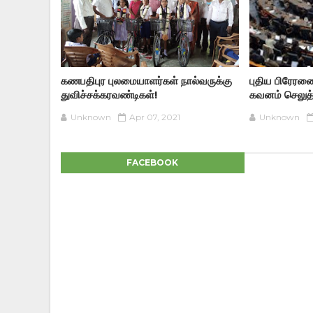
கணபதிபுர புலமையாளர்கள் நால்வருக்கு
புதிய பிரேரண
துவிச்சக்கரவண்டிகள்!
கவனம் செலுத்த
Unknown
Apr 07, 2021
Unknown
FACEBOOK