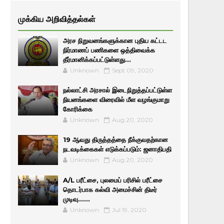
முக்கிய அறிவித்தல்கள்
அரச நிறுவனங்களுக்கான புதிய கட்டட
நிர்மாணப் பணிகளை ஒத்திவைக்க
தீர்மானிக்கப்பட்டுள்ளது...
Unknown
Sept 09, 2020
நல்லாட்சி அரசால் இடைநிறுத்தப்பட்டுள்ள
நியனங்களை விரைவில் மீள வழங்குமாறு
கோரிக்கை
Unknown
Aug 20, 2020
19 ஆவது திருத்தத்தை நீக்குவதற்கான
நடவடிக்கைகள் எடுக்கப்படும்: ஜனாதிபதி
Unknown
Aug 20, 2020
A/L பரீட்சை, புலமைப் பரிசில் பரீட்சை
தொடர்பாக கல்வி அமைச்சின் திடீர்
முடிவு......
Unknown
Jul 19, 2020