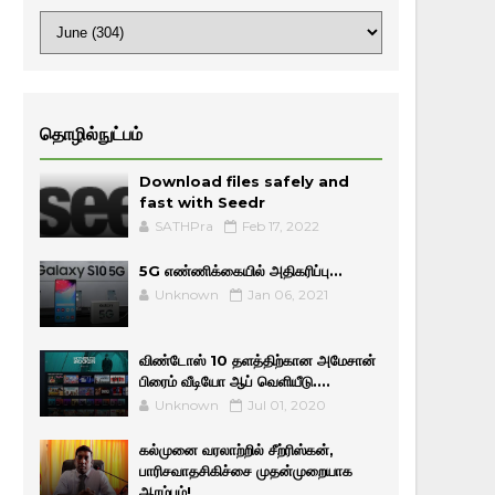
தொழில்நுட்பம்
Download files safely and
fast with Seedr
SATHPra
Feb 17, 2022
5G எண்ணிக்கையில் அதிகரிப்பு...
Unknown
Jan 06, 2021
விண்டோஸ் 10 தளத்திற்கான அமேசான்
பிரைம் வீடியோ ஆப் வெளியீடு....
Unknown
Jul 01, 2020
கல்முனை வரலாற்றில் சீற்ரிஸ்கன்,
பாரிசவாதசிகிச்சை முதன்முறையாக
ஆரம்பம்!