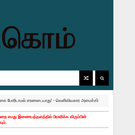
ரிடாமல் சரணடையாது! - வெளிவிவகார அமைச்சர்
உக
AMPARA
்றை எமது இணையத்தளத்தில் பிரசுரிக்க விரும்பின்
ும்.