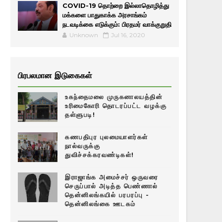
COVID-19 தொற்றை இல்லாதொழித்து
மக்களை பாதுகாக்க அரசாங்கம்
நடவடிக்கை எடுக்கும்: பிரதமர் வாக்குறுதி
Unknown
Jul 16, 2020
பிரபலமான இடுகைகள்
உகந்தைமலை முருகனாலயத்தின்
உரிமைகோரி தொடரப்பட்ட வழக்கு
தள்ளுபடி!
கணபதிபுர புலமையாளர்கள்
நால்வருக்கு
துவிச்சக்கரவண்டிகள்!
இராஜாங்க அமைச்சர் ஒருவரை
செருப்பால் அடித்த பெண்ணால்
தென்னிலங்கயில் பரபரப்பு -
தென்னிலங்கை ஊடகம்