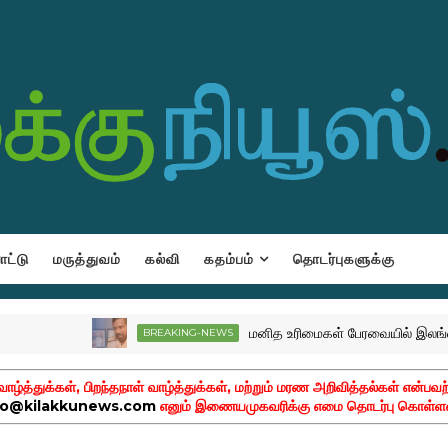
ட்டு
மருத்துவம்
கல்வி
கதம்பம்
தொடர்புகளுக்கு
மனித உரிமைகள் பேரவையில் இலங்கை போ
BREAKING-NEWS
ழ்த்துக்கள், பிறந்தநாள் வாழ்த்துக்கள், மற்றும் மரண அறிவித்தல்கள் என்பவற
fo@kilakkunews.com
எனும் இணையமுகவரிக்கு எமை தொடர்பு கொள்ளவ