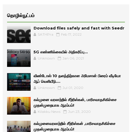
தொழில்நுட்பம்
Download files safely and fast with Seedr
SATHPra
Feb 17, 2022
5G எண்ணிக்கையில் அதிகரிப்பு...
Unknown
Jan 06, 2021
விண்டோஸ் 10 தளத்திற்கான அமேசான் பிரைம் வீடியோ
ஆப் வெளியீடு....
Unknown
Jul 01, 2020
கல்முனை வரலாற்றில் சீற்ரிஸ்கன், பாரிசவாதசிகிச்சை
முதன்முறையாக ஆரம்பம்!
Kilakku News
Jun 23, 2020
கல்முனைவரலாற்றில் சீற்ரிஸ்கன் ,பாரிசவாதசிகிச்சை
முதன்முறையாக ஆரம்பம்!