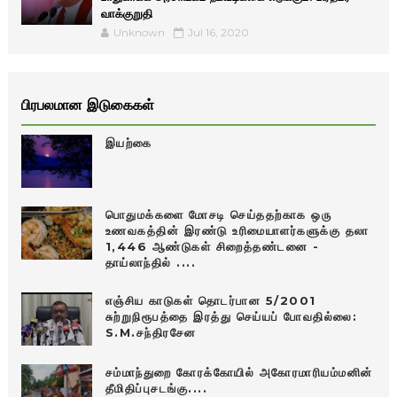
வாக்குறுதி
Unknown
Jul 16, 2020
பிரபலமான இடுகைகள்
இயற்கை
பொதுமக்களை மோசடி செய்ததற்காக ஒரு
உணவகத்தின் இரண்டு உரிமையாளர்களுக்கு தலா
1,446 ஆண்டுகள் சிறைத்தண்டனை -
தாய்லாந்தில் ....
எஞ்சிய காடுகள் தொடர்பான 5/2001
சுற்றுநிரூபத்தை இரத்து செய்யப் போவதில்லை:
S.M.சந்திரசேன
சம்மாந்துறை கோரக்கோயில் அகோரமாரியம்மனின்
தீமிதிப்புசடங்கு....