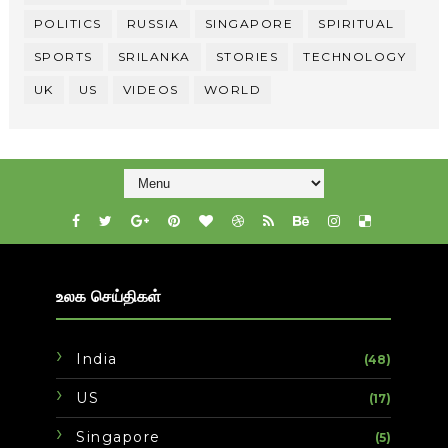
POLITICS
RUSSIA
SINGAPORE
SPIRITUAL
SPORTS
SRILANKA
STORIES
TECHNOLOGY
UK
US
VIDEOS
WORLD
உலக செய்திகள்
India
(48)
US
(17)
Singapore
(5)