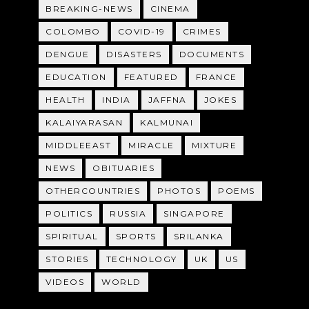
BREAKING-NEWS
CINEMA
COLOMBO
COVID-19
CRIMES
DENGUE
DISASTERS
DOCUMENTS
EDUCATION
FEATURED
FRANCE
HEALTH
INDIA
JAFFNA
JOKES
KALAIYARASAN
KALMUNAI
MIDDLEEAST
MIRACLE
MIXTURE
NEWS
OBITUARIES
OTHERCOUNTRIES
PHOTOS
POEMS
POLITICS
RUSSIA
SINGAPORE
SPIRITUAL
SPORTS
SRILANKA
STORIES
TECHNOLOGY
UK
US
VIDEOS
WORLD