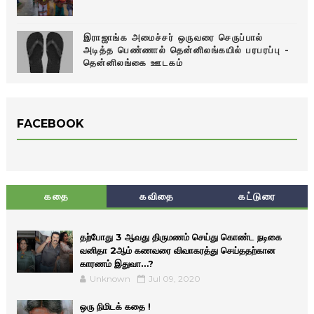
இராஜாங்க அமைச்சர் ஒருவரை செருப்பால்
அடித்த பெண்ணால் தென்னிலங்கயில் பரபரப்பு -
தென்னிலங்கை ஊடகம்
FACEBOOK
கதை
கவிதை
கட்டுரை
தற்போது 3 ஆவது திருமணம் செய்து கொண்ட நடிகை
வனிதா 2ஆம் கணவரை விவாகரத்து செய்ததற்கான
காரணம் இதுவா…?
Unknown
Jul 09, 2020
ஒரு நிமிடக் கதை !