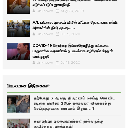
எடுக்கப்படும்: ஜனாதிபதி
Unknown
Aug 20, 2020
A/L பரீட்சை, புலமைப் பரிசில் பரீட்சை தொடர்பாக கல்வி
அமைச்சின் திடீர் முடிவு......
Unknown
Jul 19, 2020
COVID-19 தொற்றை இல்லாதொழித்து மக்களை
பாதுகாக்க அரசாங்கம் நடவடிக்கை எடுக்கும்: பிரதமர்
வாக்குறுதி
Unknown
Jul 16, 2020
பிரபலமான இடுகைகள்
தற்போது 3 ஆவது திருமணம் செய்து கொண்ட
நடிகை வனிதா 2ஆம் கணவரை விவாகரத்து
செய்ததற்கான காரணம் இதுவா…?
கணபதிபுர புலமையாளர்கள் நால்வருக்கு
துவிச்சக்கரவண்டிகள்!