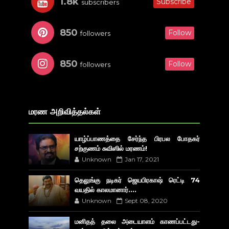
1.8k
Subscribe
subscribers
850
Follow
followers
850
Follow
followers
மரண அறிவித்தல்கள்
யாழ்ப்பாணத்தை சேர்ந்த பிரபல போதகர்
சற்குணம் சுவிஸில் மரணம்!
Unknown
Jan 17, 2021
தெலுங்கு நடிகர் ஜெயபிரகாஷ் ரெட்டி 74
வயதில் காலமானார்....
Unknown
Sept 08, 2020
மனிதத் தலை அடையாளம் காணப்பட்டது-