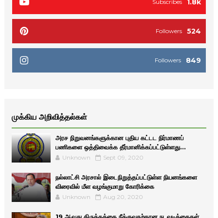
1.8k
Subscribes
524
Followers
849
Followers
முக்கிய அறிவித்தல்கள்
அரச நிறுவனங்களுக்கான புதிய கட்டட நிர்மாணப்
பணிகளை ஒத்திவைக்க தீர்மானிக்கப்பட்டுள்ளது...
Unknown
Sept 09, 2020
நல்லாட்சி அரசால் இடைநிறுத்தப்பட்டுள்ள நியனங்களை
விரைவில் மீள வழங்குமாறு கோரிக்கை
Unknown
Aug 20, 2020
19 ஆவது திருத்தத்தை நீக்குவதற்கான நடவடிக்கைகள்