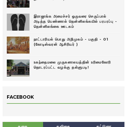
இராஜாங்க அமைச்சர் ஒருவரை செருப்பால்
அடித்த பெண்ணால் தென்னிலங்கயில் பரபரப்பு -
தென்னிலங்கை ஊடகம்
நாட்டாரியல் பொது அறிமுகம் - பகுதி - 01
(கோடிஸ்வரன் ஆசிரியர் )
உகந்தைமலை முருகனாலயத்தின் உரிமைகோரி
தொடரப்பட்ட வழக்கு தள்ளுபடி!
FACEBOOK
கதை
கவிதை
கட்டுரை