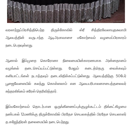
வரலாற்றுப்பிரசித்திபெற்ற திருக்கோவில் ஸ்ரீ சித்திரவேலாயுதசுவாமி
ஆலயத்தின் வருடாந்த ஆடிஅமாவாசை மகோற்சவம் வழமைப்பிரகாரம்
நடைபெறவுள்ளது.
ஆனால் இம்முறை கொரோனா நிலைமையின்காரணமாக அன்னதானம்
வழங்கல் தடைசெய்யப்பட்டுள்ளது. மேலும் கடைத்தெரு வைக்கவும்
களியாட்டங்கள் நடாத்தவும் தடைவிதிக்கப்பட்டுள்ளது. ஆலயத்திற்கு 50பேர்
பூஜைவேளையில் கலந்து கொள்ளலாம் என ஆலயபரிபாலனசபைத்தலைவர்
சுந்தரலிங்கம் சுரேஸ் தெரிவித்தார்.
இம்மகோற்சவம் தொடர்பான ஒருங்கிணைப்புக்குழுக்கூட்டம் திங்கட்கிழமை
நண்பகல் 12மணிக்கு திருக்கோவில் பிரதேச செயலகத்தில் பிரதேச செயலாளர்
த.கஜேந்திரன் தலைமையில் நடைபெற்றது.