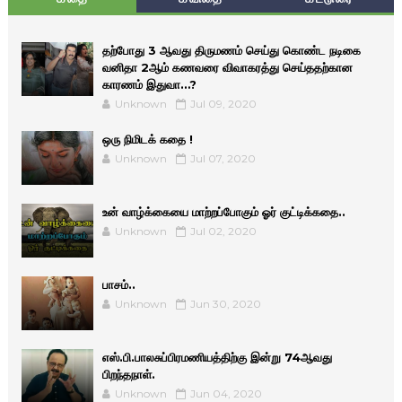
தற்போது 3 ஆவது திருமணம் செய்து கொண்ட நடிகை
வனிதா 2ஆம் கணவரை விவாகரத்து செய்ததற்கான
காரணம் இதுவா…?
Unknown
Jul 09, 2020
ஒரு நிமிடக் கதை !
Unknown
Jul 07, 2020
உன் வாழ்க்கையை மாற்றப்போகும் ஓர் குட்டிக்கதை..
Unknown
Jul 02, 2020
பாசம்..
Unknown
Jun 30, 2020
எஸ்.பி.பாலசுப்பிரமணியத்திற்கு இன்று 74ஆவது
பிறந்தநாள்.
Unknown
Jun 04, 2020