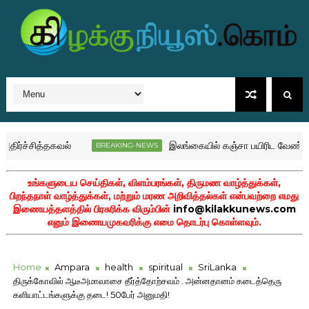
்சித்தகவல்
இலங்கையில் கஞ்சா பயிரிட வேண்டும் தேரர் 
BREAKING-NEWS
உங்களுடைய செய்திகள், விளம்பரங்கள், திருமண வாழ்த்துக்கள்,
பிறந்தநாள் வாழ்த்துக்கள், மற்றும் மரண அறிவித்தல்கள் என்பவற்றை எமது
இணையத்தளத்தில் பிரசுரிக்க விரும்பின்
info@kilakkunews.com
எனும் இணையமுகவரிக்கு எமை தொடர்பு கொள்ளவும்.
Home
Ampara
health
spiritual
SriLanka
திருக்கோவில் ஆடீஅமாவாசை தீர்த்தோற்சவம் . அன்னதானம் கடைத்தெரு
களியாட்டங்களுக்கு தடை! 50பேர் அனுமதி!