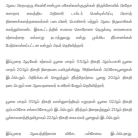
ஆலய பிரதமகுரு சிவஸ்ரீ.சண்முக மகேஸ்வரக்குருக்கள் திருக்கோவில் பிரதேச
சுகாதார வைத்திய அதிகாரி டாக்டர் மென்டிஸ்அப்பு பிரசாத்
திணைக்களத்தலைவர்கள் படையினர் பொலிசார் மற்றும் ஆலய நிருவாகிகள்
கலந்துகொண்ட இககூட்டத்தில் சமகால கொரோனா நெருக்கடி காரணமாக
உற்சவத்தை எவ்வாறு நடாத்துவது என்று முக்கிய தீர்மானங்கள்
மேற்கொள்ளப்பட்டன என்றும் அவர் தெரிவித்தார்.
இம்முறை ஆடிவேல் உற்சவம் யூலை மாதம் 03ஆம் திகதி ஆரம்பமாகி யூலை
மாதம் 20ஆம் திகதி நிறைவடையவிருக்கிறது. 18தினங்கள் அபிசேகபூஜைகள்
இடம்பெறும். பிதிர்க்கடன் செலுத்தும் தீர்த்தோற்சவ பூஜை 20ஆம் திகதி
நடைபெறும் என ஆலயதலைவர் சு.சுரேஸ் மேலும் தெரிவித்தார்.
யூலை மாதம் 01ஆம் திகதி வாஸ்துசாந்தியும் மறூநாள் யூலை 02ஆம் திகதி
கும்பாபிசேக சங்காபிசேகமும் இடம்பெறும். தீர்த்தம் நிறைவுற்றதும் 21ஆம் திகதி
பூங்காவனத்திருவிழாவும் 22ஆம் திகதி வைபரவர் பூஜையும் இடம்பெறும்.
இம்முறை ஆலயத்திற்கான விசேட பஸ்சேவை இடம்பெறாது.