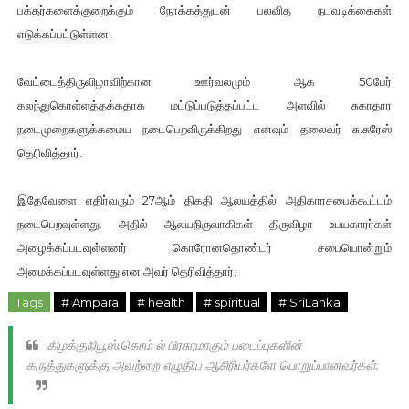
பக்தர்களைக்குறைக்கும் நோக்கத்துடன் பலவித நடவடிக்கைகள்
எடுக்கப்பட்டுள்ளன.
வேட்டைத்திருவிழாவிற்கான ஊர்வலமும் ஆக 50பேர்
கலந்துகொள்ளத்தக்கதாக மட்டுப்படுத்தப்பட்ட அளவில் சுகாதார
நடைமுறைகளுக்கமைய நடைபெறவிருக்கிறது எனவும் தலைவர் சு.சுரேஸ்
தெரிவித்தார்.
இதேவேளை எதிர்வரும் 27ஆம் திகதி ஆலயத்தில் அதிகாரசபைக்கூட்டம்
நடைபெறவுள்ளது. அதில் ஆலயநிருவாகிகள் திருவிழா உபயகாரர்கள்
அழைக்கப்படவுள்ளனர் கொரோனதொண்டர் சபையொன்றும்
அமைக்கப்படவுள்ளது என அவர் தெரிவித்தார்.
Tags
# Ampara
# health
# spiritual
# SriLanka
கிழக்குநியூஸ்.கொம் ல் பிரசுரமாகும் படைப்புகளின்
கருத்துகளுக்கு அவற்றை எழுதிய ஆசிரியர்களே பொறுப்பானவர்கள்.