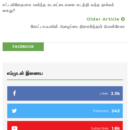
சட்டவிரோதமாக உலர்ந்த கடலட்டைகளை கடத்தி வந்த நால்வர்
கைது!!
Older Article
கோட்டாபயவின் அழைப்பை நிராகரித்தார் பொன்சேகா
FACEBOOK
எம்முடன் இணைய
2.5k
Likes
245
Followers
1.8k
Subscribes