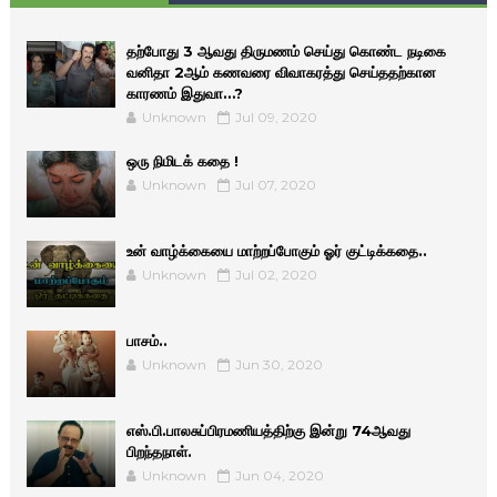
தற்போது 3 ஆவது திருமணம் செய்து கொண்ட நடிகை
வனிதா 2ஆம் கணவரை விவாகரத்து செய்ததற்கான
காரணம் இதுவா…?
Unknown
Jul 09, 2020
ஒரு நிமிடக் கதை !
Unknown
Jul 07, 2020
உன் வாழ்க்கையை மாற்றப்போகும் ஓர் குட்டிக்கதை..
Unknown
Jul 02, 2020
பாசம்..
Unknown
Jun 30, 2020
எஸ்.பி.பாலசுப்பிரமணியத்திற்கு இன்று 74ஆவது
பிறந்தநாள்.
Unknown
Jun 04, 2020