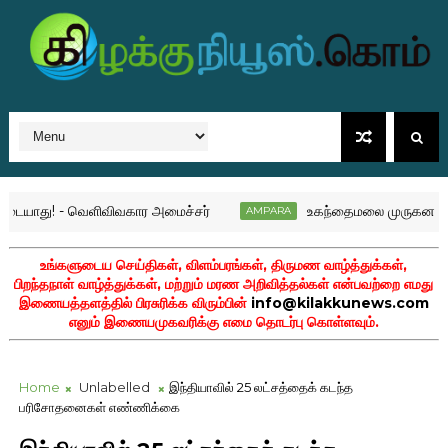
ாது! - வெளிவிவகார அமைச்சர்
உகந்தைமலை முருகனாலயத்தி
AMPARA
உங்களுடைய செய்திகள், விளம்பரங்கள், திருமண வாழ்த்துக்கள்,
பிறந்தநாள் வாழ்த்துக்கள், மற்றும் மரண அறிவித்தல்கள் என்பவற்றை எமது
இணையத்தளத்தில் பிரசுரிக்க விரும்பின்
info@kilakkunews.com
எனும் இணையமுகவரிக்கு எமை தொடர்பு கொள்ளவும்.
Home
Unlabelled
இந்தியாவில் 25 லட்சத்தைக் கடந்த
பரிசோதனைகள் எண்ணிக்கை