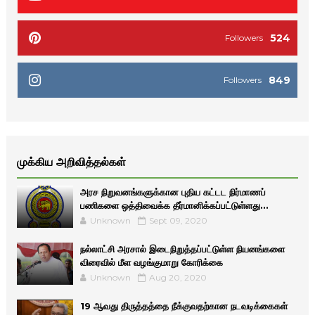
524
Followers
849
Followers
முக்கிய அறிவித்தல்கள்
அரச நிறுவனங்களுக்கான புதிய கட்டட நிர்மாணப்
பணிகளை ஒத்திவைக்க தீர்மானிக்கப்பட்டுள்ளது...
Unknown
Sept 09, 2020
நல்லாட்சி அரசால் இடைநிறுத்தப்பட்டுள்ள நியனங்களை
விரைவில் மீள வழங்குமாறு கோரிக்கை
Unknown
Aug 20, 2020
19 ஆவது திருத்தத்தை நீக்குவதற்கான நடவடிக்கைகள்