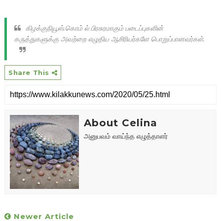
கிழக்குநியூஸ்.கொம் ல் பிரசுரமாகும் படைப்புகளின்
கருத்துகளுக்கு அவற்றை எழுதிய ஆசிரியர்களே பொறுப்பானவர்கள்.
Share This
About Celina
அனுபவம் வாய்ந்த எழுத்தாளர்
Newer Article