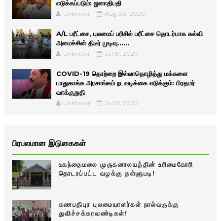
எடுக்கப்படும்: ஜனாதிபதி
Unknown
Aug 20, 2020
A/L பரீட்சை, புலமைப் பரிசில் பரீட்சை தொடர்பாக கல்வி
அமைச்சின் திடீர் முடிவு......
Unknown
Jul 19, 2020
COVID-19 தொற்றை இல்லாதொழித்து மக்களை
பாதுகாக்க அரசாங்கம் நடவடிக்கை எடுக்கும்: பிரதமர்
வாக்குறுதி
Unknown
Jul 16, 2020
பிரபலமான இடுகைகள்
உகந்தைமலை முருகனாலயத்தின் உரிமைகோரி
தொடரப்பட்ட வழக்கு தள்ளுபடி!
கணபதிபுர புலமையாளர்கள் நால்வருக்கு
துவிச்சக்கரவண்டிகள்!