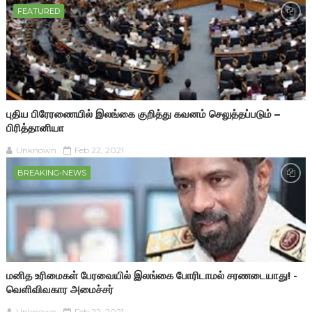
FEATURED
புதிய பிரேரணையில் இலங்கை குறித்து கவனம் செலுத்தப்படும் –
பிரித்தானியா
Unknown
Feb 22, 2021
BREAKING-NEWS
மனித உரிமைகள் பேரவையில் இலங்கை போரிடாமல் சரணடையாது! -
வெளிவிவகார அமைச்சர்
Unknown
Feb 22, 2021