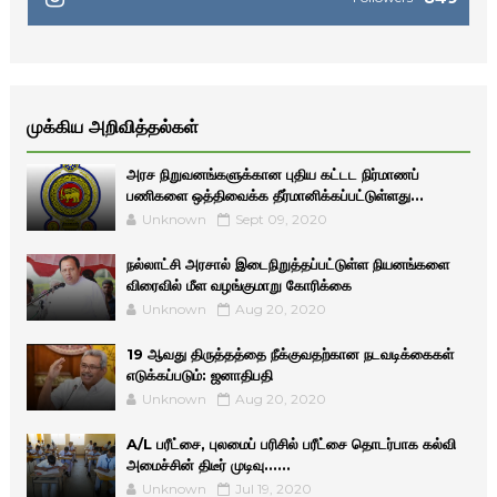
முக்கிய அறிவித்தல்கள்
அரச நிறுவனங்களுக்கான புதிய கட்டட நிர்மாணப்
பணிகளை ஒத்திவைக்க தீர்மானிக்கப்பட்டுள்ளது...
Unknown
Sept 09, 2020
நல்லாட்சி அரசால் இடைநிறுத்தப்பட்டுள்ள நியனங்களை
விரைவில் மீள வழங்குமாறு கோரிக்கை
Unknown
Aug 20, 2020
19 ஆவது திருத்தத்தை நீக்குவதற்கான நடவடிக்கைகள்
எடுக்கப்படும்: ஜனாதிபதி
Unknown
Aug 20, 2020
A/L பரீட்சை, புலமைப் பரிசில் பரீட்சை தொடர்பாக கல்வி
அமைச்சின் திடீர் முடிவு......
Unknown
Jul 19, 2020