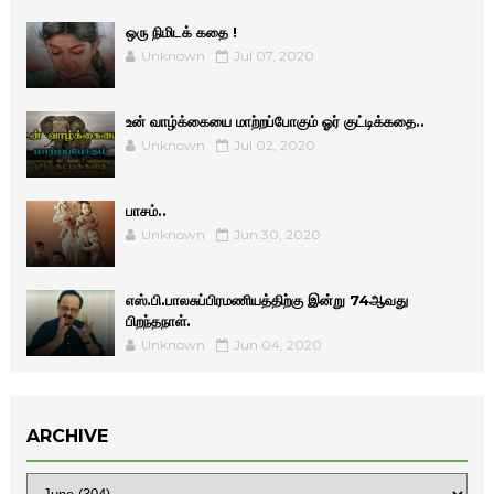
ஒரு நிமிடக் கதை !
Unknown
Jul 07, 2020
உன் வாழ்க்கையை மாற்றப்போகும் ஓர் குட்டிக்கதை..
Unknown
Jul 02, 2020
பாசம்..
Unknown
Jun 30, 2020
எஸ்.பி.பாலசுப்பிரமணியத்திற்கு இன்று 74ஆவது
பிறந்தநாள்.
Unknown
Jun 04, 2020
ARCHIVE