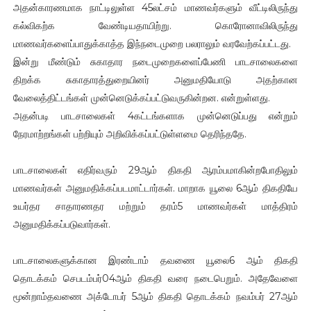
அதன்காரணமாக நாட்டிலுள்ள 45லட்சம் மாணவர்களும் வீட்டிலிருந்து
கல்விகற்க வேண்டியதாயிற்று. கொரோனாவிலிருந்து
மாணவர்களைப்பாதுக்காத்த இந்நடைமுறை பலராலும் வரவேற்கப்பட்டது.
இன்று மீண்டும் சுகாதார நடைமுறைகளைப்பேணி பாடசாலைகளை
திறக்க சுகாதாரத்துறையினர் அனுமதியோடு அதற்கான
வேலைத்திட்டங்கள் முன்னெடுக்கப்பட்டுவருகின்றன. என்றுள்ளது.
அதன்படி பாடசாலைகள் 4கட்டங்களாக முன்னெடுப்பது என்றும்
நேரமாற்றங்கள் பற்றியும் அறிவிக்கப்பட்டுள்ளமை தெரிந்ததே.
பாடசாலைகள் எதிர்வரும் 29ஆம் திகதி ஆரம்பமாகின்றபோதிலும்
மாணவர்கள் அனுமதிக்கப்படமாட்டார்கள். மாறாக யூலை 6ஆம் திகதியே
உயர்தர சாதாரணதர மற்றும் தரம்5 மாணவர்கள் மாத்திரம்
அனுமதிக்கப்படுவார்கள்.
பாடசாலைகளுக்கான இரண்டாம் தவணை யூலை6 ஆம் திகதி
தொடக்கம் செபடம்பர்04ஆம் திகதி வரை நடைபெறும். அதேவேளை
மூன்றாம்தவணை அக்டோபர் 5ஆம் திகதி தொடக்கம் நவம்பர் 27ஆம்