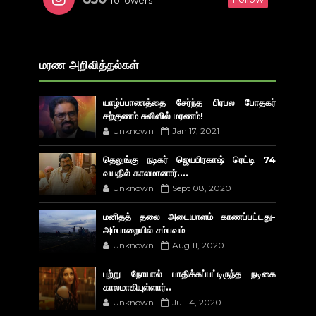
followers
மரண அறிவித்தல்கள்
யாழ்ப்பாணத்தை சேர்ந்த பிரபல போதகர்
சற்குணம் சுவிஸில் மரணம்!
Unknown
Jan 17, 2021
தெலுங்கு நடிகர் ஜெயபிரகாஷ் ரெட்டி 74
வயதில் காலமானார்....
Unknown
Sept 08, 2020
மனிதத் தலை அடையாளம் காணப்பட்டது-
அம்பாறையில் சம்பவம்
Unknown
Aug 11, 2020
புற்று நோயால் பாதிக்கப்பட்டிருந்த நடிகை
காலமாகியுள்ளார்..
Unknown
Jul 14, 2020