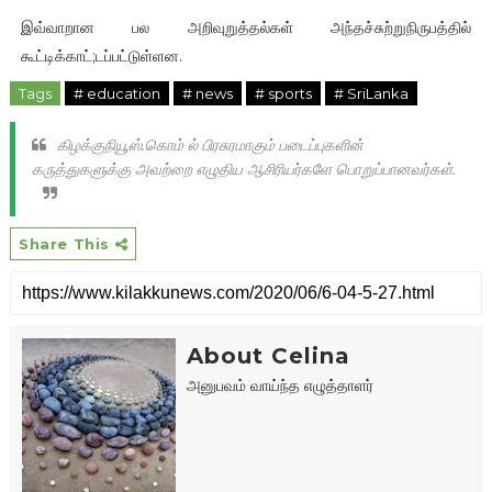
இவ்வாறான பல அறிவுறுத்தல்கள் அந்தச்சுற்றுநிருபத்தில்
கூட்டிக்காட்;டப்பட்டுள்ளன.
Tags
# education
# news
# sports
# SriLanka
கிழக்குநியூஸ்.கொம் ல் பிரசுரமாகும் படைப்புகளின்
கருத்துகளுக்கு அவற்றை எழுதிய ஆசிரியர்களே பொறுப்பானவர்கள்.
Share This
About Celina
அனுபவம் வாய்ந்த எழுத்தாளர்