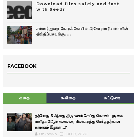
Download files safely and fast
with Seedr
சம்மாந்துறை கோரக்கோயில் அகோரமாரியம்மனின்
தீமிதிப்புசடங்கு....
FACEBOOK
கதை
கவிதை
கட்டுரை
தற்போது 3 ஆவது திருமணம் செய்து கொண்ட நடிகை
வனிதா 2ஆம் கணவரை விவாகரத்து செய்ததற்கான
காரணம் இதுவா…?
Unknown
Jul 09, 2020