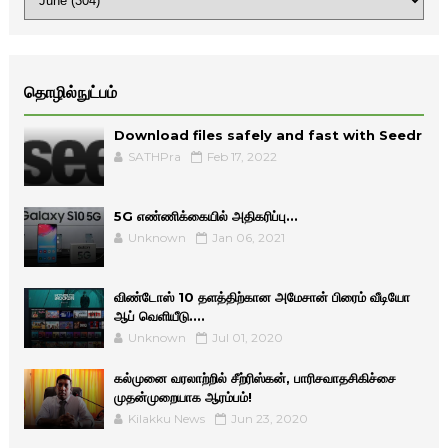
தொழில்நுட்பம்
Download files safely and fast with Seedr
SATHPra
Feb 17, 2022
5G எண்ணிக்கையில் அதிகரிப்பு...
Unknown
Jan 06, 2021
விண்டோஸ் 10 தளத்திற்கான அமேசான் பிரைம் வீடியோ
ஆப் வெளியீடு....
Unknown
Jul 01, 2020
கல்முனை வரலாற்றில் சீற்ரிஸ்கன், பாரிசவாதசிகிச்சை
முதன்முறையாக ஆரம்பம்!
Kilakku News
Jun 23, 2020