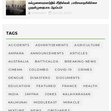
கல்முனைவரலாற்றில் சீற்ரிஸ்கன் ,பாரிசவாதசிகிச்சை
முதன்முறையாக ஆரம்பம்!
Unknown
Jun 22, 2020
TAGS
ACCIDENTS
ADVERTISEMENTS
AGRICULTURE
AMPARA
ANNOUNCEMENTS
ARTICLES
AUSTRALIA
BATTICALOA
BREAKING-NEWS
CINEMA
COLOMBO
COVID-19
CRIMES
DENGUE
DISASTERS
DOCUMENTS
EDUCATION
FEATURED
FRANCE
HEALTH
INDIA
JAFFNA
JOKES
KALAIYARASAN
KALMUNAI
MIDDLEEAST
MIRACLE
MIXTURE
NEWS
OBITUARIES