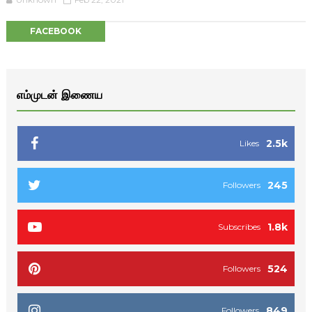
FACEBOOK
எம்முடன் இணைய
2.5k
Likes
245
Followers
1.8k
Subscribes
524
Followers
849
Followers