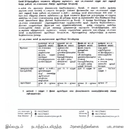
இவ்வருடம் நடாத்தப்படவிருந்த அனைத்திலங்கை பாடசாலை