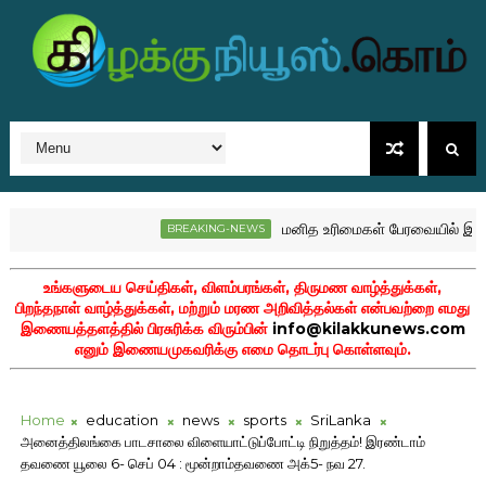
மனித உரிமைகள் பேரவையில் இலங்கை 
BREAKING-NEWS
ற்குணம் சுவிஸில் மரணம்!
உங்களுடைய செய்திகள், விளம்பரங்கள், திருமண வாழ்த்துக்கள்,
பிறந்தநாள் வாழ்த்துக்கள், மற்றும் மரண அறிவித்தல்கள் என்பவற்றை எமது
இணையத்தளத்தில் பிரசுரிக்க விரும்பின்
info@kilakkunews.com
எனும் இணையமுகவரிக்கு எமை தொடர்பு கொள்ளவும்.
Home
education
news
sports
SriLanka
அனைத்திலங்கை பாடசாலை விளையாட்டுப்போட்டி நிறுத்தம்! இரண்டாம்
தவணை யூலை 6- செப் 04 : மூன்றாம்தவணை அக்5- நவ 27.