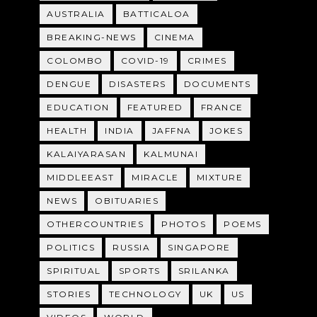
AUSTRALIA
BATTICALOA
BREAKING-NEWS
CINEMA
COLOMBO
COVID-19
CRIMES
DENGUE
DISASTERS
DOCUMENTS
EDUCATION
FEATURED
FRANCE
HEALTH
INDIA
JAFFNA
JOKES
KALAIYARASAN
KALMUNAI
MIDDLEEAST
MIRACLE
MIXTURE
NEWS
OBITUARIES
OTHERCOUNTRIES
PHOTOS
POEMS
POLITICS
RUSSIA
SINGAPORE
SPIRITUAL
SPORTS
SRILANKA
STORIES
TECHNOLOGY
UK
US